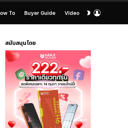
เข้า
สลับ
ow To
Buyer Guide
Video
สู่
ผิว
ระบบ
40:16
สนับสนุนโดย