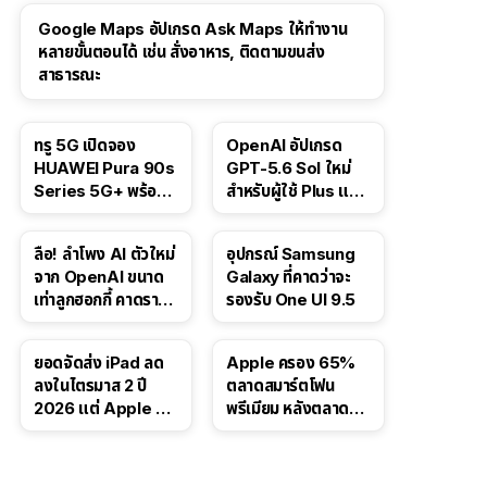
Google Maps อัปเกรด Ask Maps ให้ทำงาน
หลายขั้นตอนได้ เช่น สั่งอาหาร, ติดตามขนส่ง
สาธารณะ
ทรู 5G เปิดจอง
OpenAI อัปเกรด
HUAWEI Pura 90s
GPT-5.6 Sol ใหม่
Series 5G+ พร้อม
สำหรับผู้ใช้ Plus และ
ส่วนลดสูงสุด 19,400
Pro และขยาย GPT-
บาท
5.6 Luna ให้ผู้ใช้ฟรี
ลือ! ลำโพง AI ตัวใหม่
อุปกรณ์ Samsung
จาก OpenAI ขนาด
Galaxy ที่คาดว่าจะ
เท่าลูกฮอกกี้ คาดราคา
รองรับ One UI 9.5
เริ่มราว 10,000 บาท
ยอดจัดส่ง iPad ลด
Apple ครอง 65%
ลงในไตรมาส 2 ปี
ตลาดสมาร์ตโฟน
2026 แต่ Apple ยัง
พรีเมียม หลังตลาดทำ
ครองผู้นำตลาด
สถิติสูงสุดใหม่
แท็บเล็ต