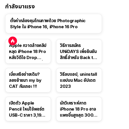
กำลังมาแรง
ตั้งค่ากล้องคุมโทนภาพด้วย Photographic
Style ใน iPhone 16, iPhone 16 Pro
Apple กวาดล้างคลิป
วิธีการสมัคร
หลุด iPhone 18 Pro
UNiDAYS เพื่อยืนยัน
หลังวิดีโอ Drop
สิทธิ์สำหรับ Back to
Test ปลิวหายจากสื่อ
School 2565
โซเชียล
เบื่อเครือข่ายเดิม?
วิธีลบแอป, uninstall
ลองย้ายมา my by
แอปบน Mac อัปเดต
CAT กันเถอะ !!!
2023
เปิดตัว Apple
นักวิเคราะห์คาด
Pencil ใหม่ใช้พอร์ต
iPhone 18 Pro อาจ
USB-C ราคา 3,190
แพงขึ้นสูงสุด 300
บาท ขาย พ.ย. 2023
ดอลลาร์ เริ่มต้นแตะ
นี้
1,399 ดอลลาร์