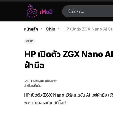
ค้นหา:
คุณอยู่ที่นี่:
หน้าหลัก
Chip
HP เปิดตัว ZGX Nano AI Stati
เรื่อง
ล่าสุด
CHIP
HP เปิดตัว ZGX Nano AI S
ฝ่ามือ
โดย
Thitirath Kinaret
2 เดือนที่แล้ว
HP เปิดตัว
ZGX Nano
เวิร์กสเตชัน AI ไซซ์ฝ่ามือ
พารามิเตอร์บนเดสก์ท็อป