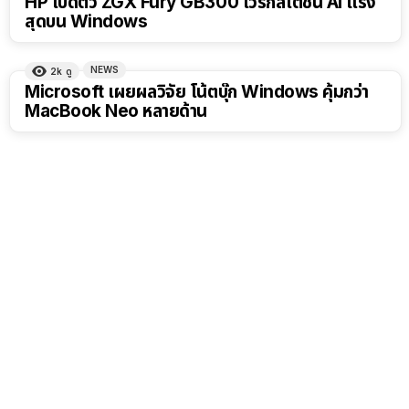
HP เปิดตัว ZGX Fury GB300 เวิร์กสเตชัน AI แรง
สุดบน Windows
NEWS
2k
ดู
Microsoft เผยผลวิจัย โน้ตบุ๊ก Windows คุ้มกว่า
MacBook Neo หลายด้าน