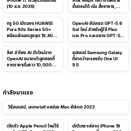
iPhone 17 เร็วสุดวันจันทร์นี้
Ask Maps ให้ทำงานหลาย
(10 ส.ค. 2026)
ขั้นตอนได้ เช่น สั่งอาหาร,
ติดตามขนส่งสาธารณะ
ทรู 5G เปิดจอง HUAWEI
OpenAI อัปเกรด GPT-5.6
Pura 90s Series 5G+
Sol ใหม่ สำหรับผู้ใช้ Plus
พร้อมส่วนลดสูงสุด 19,400
และ Pro และขยาย GPT-5.6
บาท
Luna ให้ผู้ใช้ฟรี
ลือ! ลำโพง AI ตัวใหม่จาก
อุปกรณ์ Samsung Galaxy
OpenAI ขนาดเท่าลูกฮอกกี้
ที่คาดว่าจะรองรับ One UI
คาดราคาเริ่มราว 10,000
9.5
บาท
กำลังมาแรง
วิธีลบแอป, uninstall แอปบน Mac อัปเดต 2023
เปิดตัว Apple Pencil ใหม่ใช้
นักวิเคราะห์คาด iPhone 18