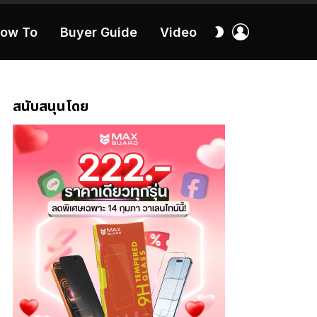
เข้า
สลับ
ow To
Buyer Guide
Video
สู่
ผิว
ระบบ
40:16
สนับสนุนโดย