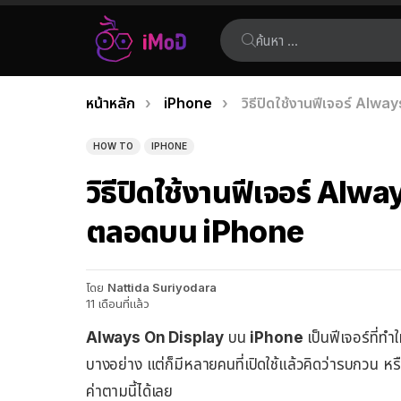
ค้นหา:
คุณอยู่ที่นี่:
หน้าหลัก
iPhone
วิธีปิดใช้งานฟีเจอร์ Al
เรื่อง
ล่าสุด
HOW TO
IPHONE
วิธีปิดใช้งานฟีเจอร์ Al
ตลอดบน iPhone
โดย
Nattida Suriyodara
11 เดือนที่แล้ว
Always On Display
บน
iPhone
เป็นฟีเจอร์ที่ท
บางอย่าง แต่ก็มีหลายคนที่เปิดใช้แล้วคิดว่ารบกวน หร
ค่าตามนี้ได้เลย