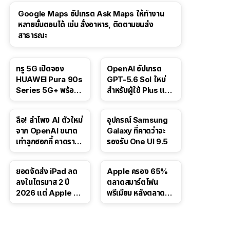
Google Maps อัปเกรด Ask Maps ให้ทำงาน
หลายขั้นตอนได้ เช่น สั่งอาหาร, ติดตามขนส่ง
สาธารณะ
ทรู 5G เปิดจอง
OpenAI อัปเกรด
HUAWEI Pura 90s
GPT-5.6 Sol ใหม่
Series 5G+ พร้อม
สำหรับผู้ใช้ Plus และ
ส่วนลดสูงสุด 19,400
Pro และขยาย GPT-
บาท
5.6 Luna ให้ผู้ใช้ฟรี
ลือ! ลำโพง AI ตัวใหม่
อุปกรณ์ Samsung
จาก OpenAI ขนาด
Galaxy ที่คาดว่าจะ
เท่าลูกฮอกกี้ คาดราคา
รองรับ One UI 9.5
เริ่มราว 10,000 บาท
ยอดจัดส่ง iPad ลด
Apple ครอง 65%
ลงในไตรมาส 2 ปี
ตลาดสมาร์ตโฟน
2026 แต่ Apple ยัง
พรีเมียม หลังตลาดทำ
ครองผู้นำตลาด
สถิติสูงสุดใหม่
แท็บเล็ต