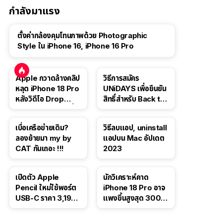
กำลังมาแรง
ตั้งค่ากล้องคุมโทนภาพด้วย Photographic
Style ใน iPhone 16, iPhone 16 Pro
Apple กวาดล้างคลิป
วิธีการสมัคร
หลุด iPhone 18 Pro
UNiDAYS เพื่อยืนยัน
หลังวิดีโอ Drop
สิทธิ์สำหรับ Back to
Test ปลิวหายจากสื่อ
School 2565
โซเชียล
เบื่อเครือข่ายเดิม?
วิธีลบแอป, uninstall
ลองย้ายมา my by
แอปบน Mac อัปเดต
CAT กันเถอะ !!!
2023
เปิดตัว Apple
นักวิเคราะห์คาด
Pencil ใหม่ใช้พอร์ต
iPhone 18 Pro อาจ
USB-C ราคา 3,190
แพงขึ้นสูงสุด 300
บาท ขาย พ.ย. 2023
ดอลลาร์ เริ่มต้นแตะ
นี้
1,399 ดอลลาร์