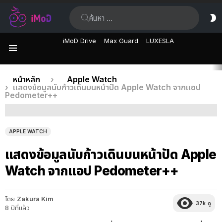
ค้นหา:
ส
ผิ
iMoD Drive
Max Guard
LUXESLA
เมนู
เรื่อง
คุณอยู่ที่นี่:
หน้าหลัก
Apple Watch
แสดงข้อมูลนับก้าวเดินบนหน้าปัด Apple Watch จากแอป
ล่าสุด
Pedometer++
APPLE WATCH
แสดงข้อมูลนับก้าวเดินบนหน้าปัด Apple
Watch จากแอป Pedometer++
โดย
Zakura Kim
37k
ดู
8 ปีที่แล้ว