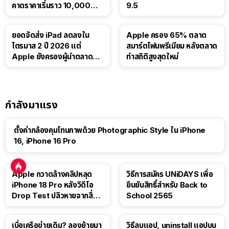
คาดราคาเริ่มราว 10,000
9.5
บาท
ยอดจัดส่ง iPad ลดลงใน
Apple ครอง 65% ตลาด
ไตรมาส 2 ปี 2026 แต่
สมาร์ตโฟนพรีเมียม หลังตลาด
Apple ยังครองผู้นำตลาด
ทำสถิติสูงสุดใหม่
แท็บเล็ต
กำลังมาแรง
ตั้งค่ากล้องคุมโทนภาพด้วย Photographic Style ใน iPhone
16, iPhone 16 Pro
Apple กวาดล้างคลิปหลุด
วิธีการสมัคร UNiDAYS เพื่อ
iPhone 18 Pro หลังวิดีโอ
ยืนยันสิทธิ์สำหรับ Back to
Drop Test ปลิวหายจากสื่อ
School 2565
โซเชียล
เบื่อเครือข่ายเดิม? ลองย้ายมา
วิธีลบแอป, uninstall แอปบน