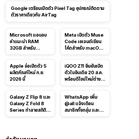
Google เตรียมเปิดตัว Pixel Tag อุปกรณ์ติดตาม
ตัวราคาเดียวกับ AirTag
Microsoft แอบลบ
Meta เปิดตัว Muse
คำแนะนำ RAM
Code เอเจนต์เขียน
32GB สำหรับ
โค้ดสำหรับ macOS
Windows 11 ออก
และ Linux
จากเว็บตัวเอง
Apple จ่อเปิดตัว 5
iQOO Z11 ยืนยันเปิด
ผลิตภัณฑ์ใหม่ ก.ย.
ตัวในอินเดีย 20 ส.ค.
2026 นี้
พร้อมดีไซน์ใหม่ต่าง
จากรุ่นจีน
Galaxy Z Flip 8 และ
WhatsApp เพิ่ม
Galaxy Z Fold 8
@all แจ้งเตือน
Series ทำลายสถิติ
สมาชิกทั้งกลุ่ม และอัป
ยอดจองในเกาหลีใต้
เกรดโพลล์สำหรับแช
ตกลุ่ม