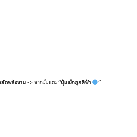
หยัดพลังงาน
-> จากนั้นแตะ
“ปุ่มเช็กถูกสีฟ้า
”