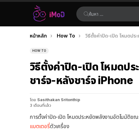
ค้นหา:
คุณอยู่ที่นี่:
หน้าหลัก
How To
วิธีตั้งค่าปิด-เปิด โหมด
เรื่อง
ล่าสุด
HOW TO
วิธีตั้งค่าปิด-เปิด โหมด
ชาร์จ-หลังชาร์จ iPhone
โดย
Sasithakan Sritonthip
3 เดือนที่แล้ว
การตั้งค่าปิด-เปิด โหมดประหยัดพลังงานอัตโนมัติข
แบตเตอรี่
ตัวเครื่อง