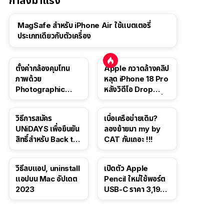
กำลังมาแรง
MagSafe สำหรับ iPhone Air ใช้แบตเตอรี่
ประเภทเดียวกับตัวเครื่อง
ตั้งค่ากล้องคุมโทน
Apple กวาดล้างคลิป
ภาพด้วย
หลุด iPhone 18 Pro
Photographic
หลังวิดีโอ Drop
Style ใน iPhone 16,
Test ปลิวหายจากสื่อ
iPhone 16 Pro
โซเชียล
วิธีการสมัคร
เบื่อเครือข่ายเดิม?
UNiDAYS เพื่อยืนยัน
ลองย้ายมา my by
สิทธิ์สำหรับ Back to
CAT กันเถอะ !!!
School 2565
วิธีลบแอป, uninstall
เปิดตัว Apple
แอปบน Mac อัปเดต
Pencil ใหม่ใช้พอร์ต
2023
USB-C ราคา 3,190
บาท ขาย พ.ย. 2023
นี้