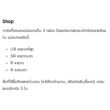
Shop
การ์ดทั้งหมดแบ่งออกเป็น 3 กล่อง โดยแต่ละกล่องจะมีการ์ดหลายร้อย
ใบ แบ่งเกรดดังนี้
UR หายากที่สุด
SR หายากมาก
R หายาก
N ธรรมดา
สิ่งที่ใช้ซื้อคือเพชรในเกม (หาได้จากในเกม, หรือจ่ายเงินซื้อเอา) แต่ละ
ซองมีการ์ด 3 ใบ