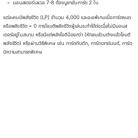
มอนสเตอร์เลเวล 7-8 ต้องบูชายันการ์ด 2 ใบ
แต่ละคนมีพลังชีวิต (LP) จำนวน 4,000 และจะแพ้เกมเมื่อการ์ดหมด
หรือพลังชีวิต = 0 การโจมตีพลังชีวิตผู้เล่นจะทำได้ต่อเมื่อไม่มีมอนส
เตอร์อยู่ในสนาม หรือมีแต่พลังโจตีน้อยกว่า (หักลบส่วนต่างแล้วโจมตี
พลังชีวิต) หรือผ่านวิธีพิเศษ เช่น การ์ดกับดัก, การ์ดเวทย์มนต์, การ์ด
มีความสามารถพิเศษ