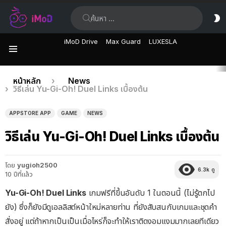
ค้นหา:
ส
ผิ
iMoD Drive
Max Guard
LUXESLA
เมนู
เรื่อง
คุณอยู่ที่นี่:
หน้าหลัก
News
วิธีเล่น Yu-Gi-Oh! Duel Links เบื้องต้น
ล่าสุด
APPSTORE APP
GAME
NEWS
วิธีเล่น Yu-Gi-Oh! Duel Links เบื้องต้น
โดย
yugioh2500
6.3k
ดู
10 ปีที่แล้ว
Yu-Gi-Oh! Duel Links
เกมฟรีที่ขึ้นอันดับ 1 ในตอนนี้ (ไม่รู้ตกไป
ยัง) ซึ่งก็ยังมีดูเอลลิสต์หน้าใหม่หลายท่าน ที่ยังสับสนกับเกมและชุดคำ
สั่งอยู่ แต่ถ้าหากเป็นเป็นเมื่อไหร่ก็จะทำให้เราติดงอมแงมมากเลยทีเดียว