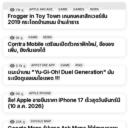
APPLE ARCADE
GAME
GAMES
NEWS
1.1k
ดู
Frogger in Toy Town เกมกบคลาสิกเวอร์ชัน
2019 กระโดดข้ามถนน ข้ามลำธาร
GAME
NEWS
2k
ดู
Contra Mobile เตรียมเปิดตัวกราฟิกใหม่, ซื้อของ
เพิ่ม, ยิงกันเองได้
APPSTORE APP
GAME
IPAD
3.7k
ดู
แนะนำเกม "Yu-Gi-Oh! Duel Generation" มัน
ระเบิดดูเอลบนไอแพด !!!
APPLE IPHONE
110
ดู
ลือ! Apple อาจขึ้นราคา iPhone 17 เร็วสุดวันจันทร์นี้
(10 ส.ค. 2026)
GOOGLE MAP
235
ดู