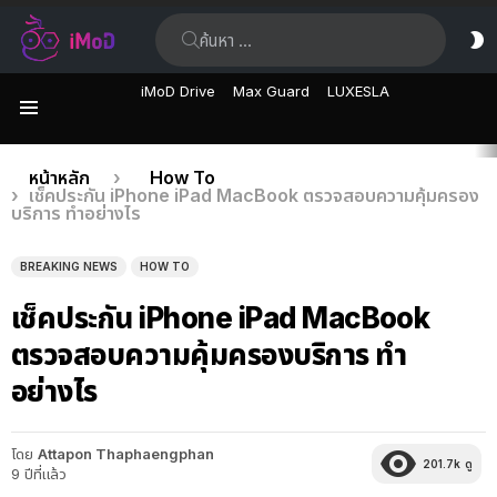
ค้นหา:
ส
ผิ
iMoD Drive
Max Guard
LUXESLA
เมนู
เรื่อง
คุณอยู่ที่นี่:
หน้าหลัก
How To
เช็คประกัน iPhone iPad MacBook ตรวจสอบความคุ้มครอง
ล่าสุด
บริการ ทำอย่างไร
BREAKING NEWS
HOW TO
เช็คประกัน iPhone iPad MacBook
ตรวจสอบความคุ้มครองบริการ ทำ
อย่างไร
โดย
Attapon Thaphaengphan
201.7k
ดู
9 ปีที่แล้ว