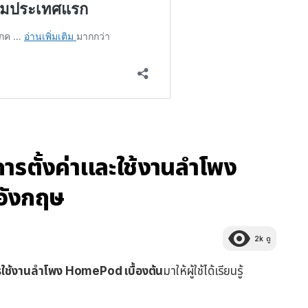
ารตั้งค่าและใช้งานลำโพง
อังกฤษ
2k
ดู
ารใช้งานลำโพง HomePod เบื้องต้น
มาให้ผู้ใช้ได้เรียนรู้