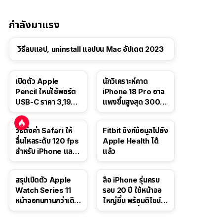
กำลังมาแรง
วิธีลบแอป, uninstall แอปบน Mac อัปเดต 2023
เปิดตัว Apple
นักวิเคราะห์คาด
Pencil ใหม่ใช้พอร์ต
iPhone 18 Pro อาจ
USB-C ราคา 3,190
แพงขึ้นสูงสุด 300
บาท ขาย พ.ย. 2023
ดอลลาร์ เริ่มต้นแตะ
นี้
1,399 ดอลลาร์
วิธีตั้งค่า Safari ให้
Fitbit ซิงก์ข้อมูลไปยัง
ลื่นไหลระดับ 120 fps
Apple Health ได้
สำหรับ iPhone และ
แล้ว
iPad
สรุปเปิดตัว Apple
ลือ iPhone รุ่นครบ
Watch Series 11
รอบ 20 ปี ใช้หน้าจอ
หน้าจอทนทานกว่าเดิม
ใหญ่ขึ้น พร้อมดีไซน์ไร้
2 เท่า เน้นฟีเจอร์
ขอบโค้งทั้งสี่ด้าน