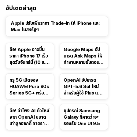
อัปเดตล่าสุด
Apple ปรับเพิ่มราคา Trade-in ให้ iPhone และ
Mac ในสหรัฐฯ
ลือ! Apple อาจขึ้น
Google Maps อัป
ราคา iPhone 17 เร็ว
เกรด Ask Maps ให้
สุดวันจันทร์นี้ (10 ส.ค.
ทำงานหลายขั้นตอนได้
2026)
เช่น สั่งอาหาร,
ติดตามขนส่ง
ทรู 5G เปิดจอง
OpenAI อัปเกรด
สาธารณะ
HUAWEI Pura 90s
GPT-5.6 Sol ใหม่
Series 5G+ พร้อม
สำหรับผู้ใช้ Plus และ
ส่วนลดสูงสุด 19,400
Pro และขยาย GPT-
บาท
5.6 Luna ให้ผู้ใช้ฟรี
ลือ! ลำโพง AI ตัวใหม่
อุปกรณ์ Samsung
จาก OpenAI ขนาด
Galaxy ที่คาดว่าจะ
เท่าลูกฮอกกี้ คาดราคา
รองรับ One UI 9.5
เริ่มราว 10,000 บาท