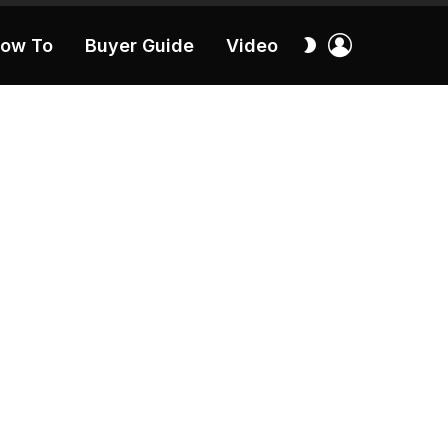
เข้า
สลับ
ow To
Buyer Guide
Video
สู่
ผิว
ระบบ
40:16