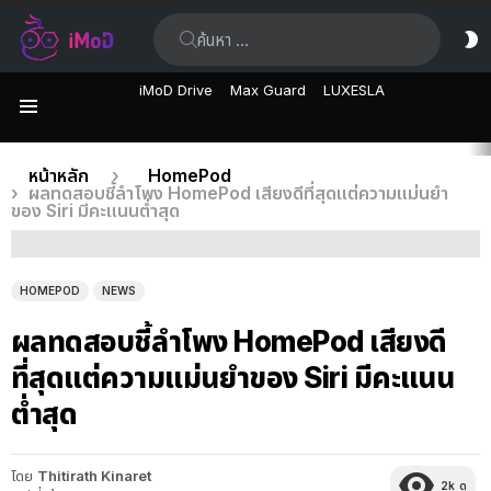
ค้นหา:
ส
ผิ
iMoD Drive
Max Guard
LUXESLA
เมนู
เรื่อง
คุณอยู่ที่นี่:
หน้าหลัก
HomePod
ผลทดสอบชี้ลำโพง HomePod เสียงดีที่สุดแต่ความแม่นยำ
ล่าสุด
ของ Siri มีคะแนนต่ำสุด
HOMEPOD
NEWS
ผลทดสอบชี้ลำโพง HomePod เสียงดี
ที่สุดแต่ความแม่นยำของ Siri มีคะแนน
ต่ำสุด
โดย
Thitirath Kinaret
2k
ดู