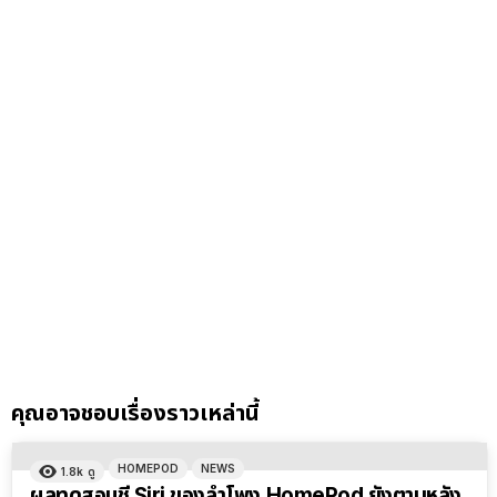
คุณอาจชอบเรื่องราวเหล่านี้
HOMEPOD
NEWS
1.8k
ดู
ผลทดสอบชี้ Siri ของลำโพง HomePod ยังตามหลัง