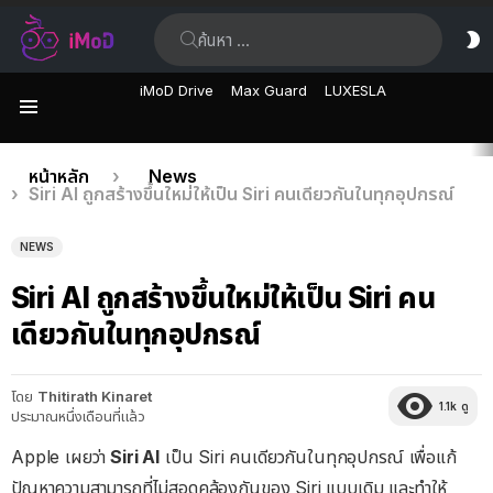
ค้นหา:
ส
ผิ
iMoD Drive
Max Guard
LUXESLA
เมนู
เรื่อง
คุณอยู่ที่นี่:
หน้าหลัก
News
Siri AI ถูกสร้างขึ้นใหม่ให้เป็น Siri คนเดียวกันในทุกอุปกรณ์
ล่าสุด
NEWS
Siri AI ถูกสร้างขึ้นใหม่ให้เป็น Siri คน
เดียวกันในทุกอุปกรณ์
โดย
Thitirath Kinaret
1.1k
ดู
ประมาณหนึ่งเดือนที่แล้ว
Apple เผยว่า
Siri AI
เป็น Siri คนเดียวกันในทุกอุปกรณ์ เพื่อแก้
ปัญหาความสามารถที่ไม่สอดคล้องกันของ Siri แบบเดิม และทำให้