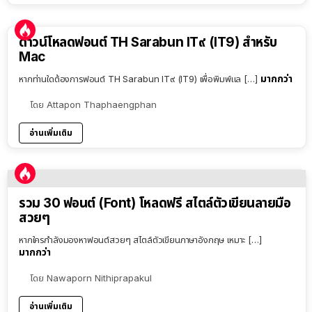
ดาวน์โหลดฟอนต์ TH Sarabun IT๙ (IT9) สำหรับ
Mac
มากกว่า
หากท่านใดต้องการฟอนต์ TH Sarabun IT๙ (IT9) เพื่อพิมพ์แล […]
โดย
Attapon Thaphaengphan
อ่านเพิ่มเติม
รวม 30 ฟอนต์ (Font) โหลดฟรี สไตล์ตัวเขียนลายมือ
สวยๆ
หากใครกำลังมองหาฟอนต์สวยๆ สไตล์ตัวเขียนภาษาอังกฤษ เหมาะ […]
มากกว่า
โดย
Nawaporn Nithiprapakul
อ่านเพิ่มเติม