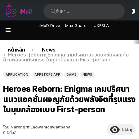
ค้นหา:
ส
ผิ
iMoD Drive
Max Guard
LUXESLA
เมนู
เรื่อง
คุณอยู่ที่นี่:
หน้าหลัก
News
Heroes Reborn: Enigma เกมปริศนาแนวแอคชั่นผจญภัย
ล่าสุด
ด้วยพลังจิตที่รุนแรง ในมุมกล้องแบบ First-person
APPLICATION
APPSTORE APP
GAME
NEWS
Heroes Reborn: Enigma เกมปริศนา
แนวแอคชั่นผจญภัยด้วยพลังจิตที่รุนแรง
ในมุมกล้องแบบ First-person
โดย
Narongrit Laowanichwatthana
6.6k
ดู
9 ปีที่แล้ว