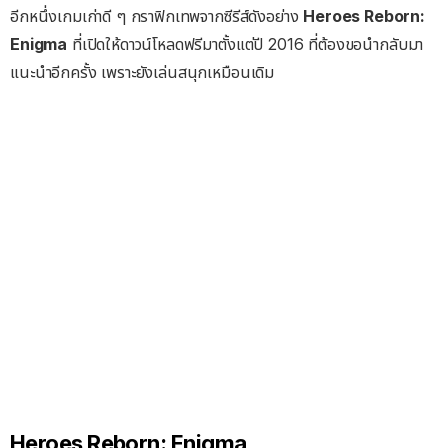
อีกหนึ่งเกมเก่าดี ๆ กราฟิกเทพจากซีรีส์ดังอย่าง
Heroes Reborn:
Enigma
ที่เปิดให้ดาวน์โหลดฟรีมาตั้งแต่ปี 2016 ที่ต้องขอนำกลับมา
แนะนำอีกครั้ง เพราะยังเล่นสนุกเหมือนเดิม
Heroes Reborn: Enigma