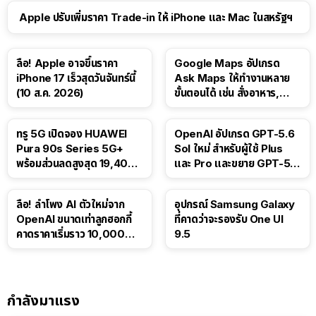
Apple ปรับเพิ่มราคา Trade-in ให้ iPhone และ Mac ในสหรัฐฯ
ลือ! Apple อาจขึ้นราคา
Google Maps อัปเกรด
iPhone 17 เร็วสุดวันจันทร์นี้
Ask Maps ให้ทำงานหลาย
(10 ส.ค. 2026)
ขั้นตอนได้ เช่น สั่งอาหาร,
ติดตามขนส่งสาธารณะ
ทรู 5G เปิดจอง HUAWEI
OpenAI อัปเกรด GPT-5.6
Pura 90s Series 5G+
Sol ใหม่ สำหรับผู้ใช้ Plus
พร้อมส่วนลดสูงสุด 19,400
และ Pro และขยาย GPT-5.6
บาท
Luna ให้ผู้ใช้ฟรี
ลือ! ลำโพง AI ตัวใหม่จาก
อุปกรณ์ Samsung Galaxy
OpenAI ขนาดเท่าลูกฮอกกี้
ที่คาดว่าจะรองรับ One UI
คาดราคาเริ่มราว 10,000
9.5
บาท
กำลังมาแรง