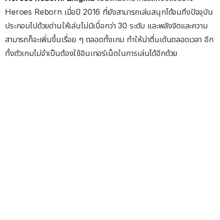
Heroes Reborn เมื่อปี 2016 ที่ยังสามารถเล่นสนุกได้จนถึงปัจจุบัน
ประกอบไปด้วยด่านให้เล่นไม่มีเบื่อกว่า 30 ระดับ และพลังจิตและความ
สามารถก็จะเพิ่มขึ้นเรื่อย ๆ ตลอดทั้งเกม ทำให้น่าตื่นเต้นตลอดเวลา อีก
ทั้งตัวเกมไม่จำเป็นต้องใช้อินเทอร์เน็ตในการเล่นได้อีกด้วย