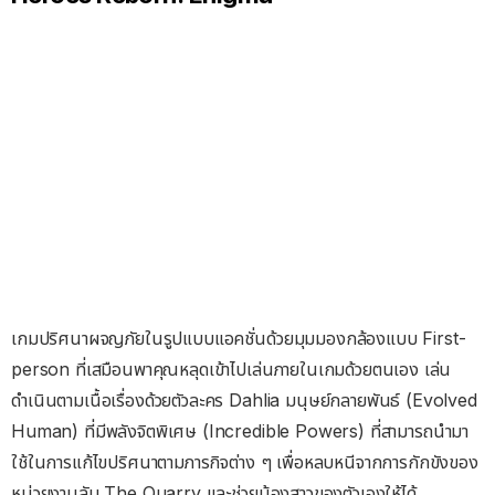
เกมปริศนาผจญภัยในรูปแบบแอคชั่นด้วยมุมมองกล้องแบบ First-
person ที่เสมือนพาคุณหลุดเข้าไปเล่นภายในเกมด้วยตนเอง เล่น
ดำเนินตามเนื้อเรื่องด้วยตัวละคร Dahlia มนุษย์กลายพันธ์ (Evolved
Human) ที่มีพลังจิตพิเศษ (Incredible Powers) ที่สามารถนำมา
ใช้ในการแก้ไขปริศนาตามภารกิจต่าง ๆ เพื่อหลบหนีจากการกักขังของ
หน่วยงานลับ The Quarry และช่วยน้องสาวของตัวเองให้ได้