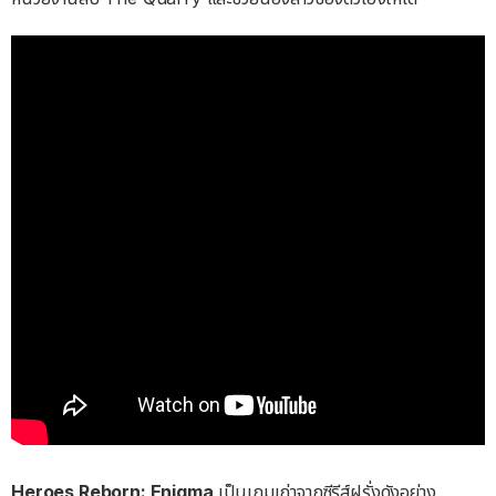
Heroes Reborn: Enigma
เป็นเกมเก่าจากซีรีส์ฝรั่งดังอย่าง