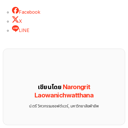
Facebook
X
LINE
เขียนโดย
Narongrit
Laowanichwatthana
ป.ตรี วิศวกรรมซอฟต์แวร์, มหาวิทยาลัยพัายัพ