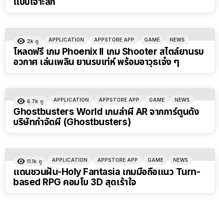
แบบเจาะลึก
APPLICATION
APPSTORE APP
GAME
NEWS
2k
ดู
โหลดฟรี เกม Phoenix II เกม Shooter สไตล์ยานรบ
อวกาศ เล่นเพลิน ยานรบเท่ห์ พร้อมอาวุธเจ๋ง ๆ
APPLICATION
APPSTORE APP
GAME
NEWS
6.7k
ดู
Ghostbusters World เกมล่าผี AR จากการ์ตูนดัง
บริษัทกำจัดผี (Ghostbusters)
APPLICATION
APPSTORE APP
GAME
NEWS
11.1k
ดู
แดนชวนฝัน-Holy Fantasia เกมมือถือแนว Turn-
based RPG คอมโบ 3D สุดเร้าใจ