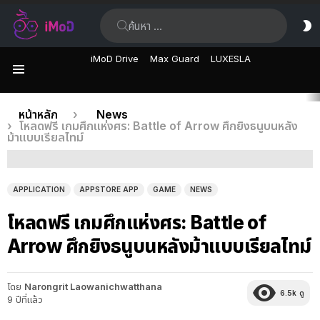
ค้นหา:
ส
ผิ
iMoD Drive
Max Guard
LUXESLA
เมนู
เรื่อง
คุณอยู่ที่นี่:
หน้าหลัก
News
โหลดฟรี เกมศึกแห่งศร: Battle of Arrow ศึกยิงธนูบนหลัง
ล่าสุด
ม้าแบบเรียลไทม์
APPLICATION
APPSTORE APP
GAME
NEWS
โหลดฟรี เกมศึกแห่งศร: Battle of
Arrow ศึกยิงธนูบนหลังม้าแบบเรียลไทม์
โดย
Narongrit Laowanichwatthana
6.5k
ดู
9 ปีที่แล้ว