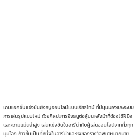
เกมแอคชั่นแข่งขันยิงธนูออนไลน์แบบเรียลไทม์ ที่มีมุมมองและระบบ
การเล่นรูปแบบใหม่ ด้วยศิลปะการยิงธนูต่อสู้บนหลังม้าที่ต้องใช้ฝีมือ
และความแม่นยำสูง เล่นแข่งขันในอารีน่ากับผู้เล่นออนไลน์จากทั่วทุก
มุมโลก ก้าวขึ้นเป็นที่หนึ่งในอารีน่าและชิงของรางวัลพิเศษมากมาย