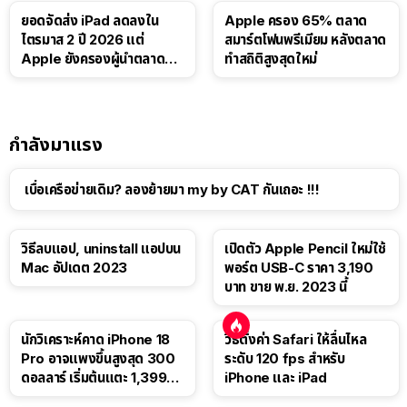
ยอดจัดส่ง iPad ลดลงใน
Apple ครอง 65% ตลาด
ไตรมาส 2 ปี 2026 แต่
สมาร์ตโฟนพรีเมียม หลังตลาด
Apple ยังครองผู้นำตลาด
ทำสถิติสูงสุดใหม่
แท็บเล็ต
กำลังมาแรง
เบื่อเครือข่ายเดิม? ลองย้ายมา my by CAT กันเถอะ !!!
วิธีลบแอป, uninstall แอปบน
เปิดตัว Apple Pencil ใหม่ใช้
Mac อัปเดต 2023
พอร์ต USB-C ราคา 3,190
บาท ขาย พ.ย. 2023 นี้
นักวิเคราะห์คาด iPhone 18
วิธีตั้งค่า Safari ให้ลื่นไหล
Pro อาจแพงขึ้นสูงสุด 300
ระดับ 120 fps สำหรับ
ดอลลาร์ เริ่มต้นแตะ 1,399
iPhone และ iPad
ดอลลาร์