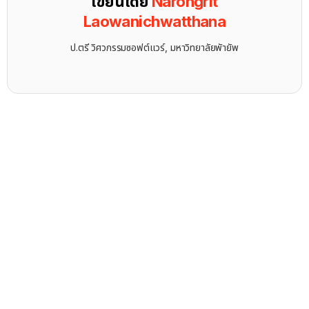
เขียนโดย
Narongrit
Laowanichwatthana
ป.ตรี วิศวกรรมซอฟต์แวร์, มหาวิทยาลัยพัายัพ