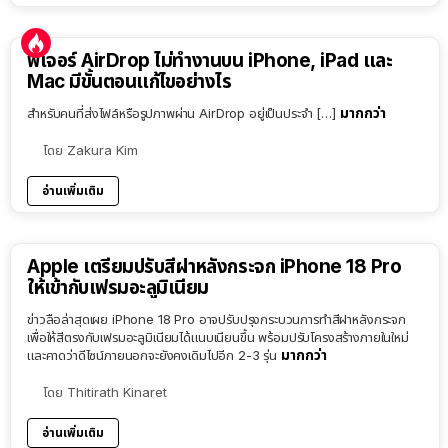
ฟีเจอร์ AirDrop ไม่ทำงานบน iPhone, iPad และ
Mac มีขั้นตอนแก้ไขอย่างไร
มากกว่า
สำหรับคนที่ส่งไฟล์หรือรูปภาพผ่าน AirDrop อยู่เป็นประจำ […]
โดย
Zakura Kim
อ่านเพิ่มเติม
Apple เตรียมปรับสีฝาหลังกระจก iPhone 18 Pro
ให้เข้ากับเฟรมอะลูมิเนียม
ข่าวลือล่าสุดเผย iPhone 18 Pro อาจปรับปรุงกระบวนการทำสีฝาหลังกระจก
เพื่อให้สีตรงกับเฟรมอะลูมิเนียมได้แนบเนียนขึ้น พร้อมปรับโครงสร้างภายในใหม่
มากกว่า
และคาดว่าดีไซน์ภายนอกจะยังคงเดิมไปอีก 2-3 รุ่น
โดย
Thitirath Kinaret
อ่านเพิ่มเติม