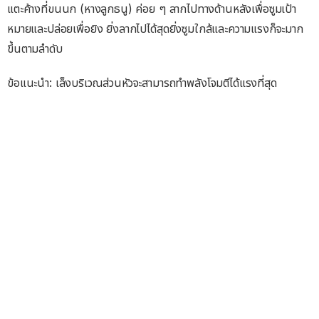
แตะค้างที่ขนนก (หางลูกธนู) ค่อย ๆ ลากไปทางด้านหลังเพื่อซูมเป้า
หมายและปล่อยเพื่อยิง ยิ่งลากไปได้สุดยิ่งซูมใกล้และความแรงก็จะมาก
ขึ้นตามลำดับ
ข้อแนะนำ: เล็งบริเวณส่วนหัวจะสามารถทำพลังโจมตีได้แรงที่สุด