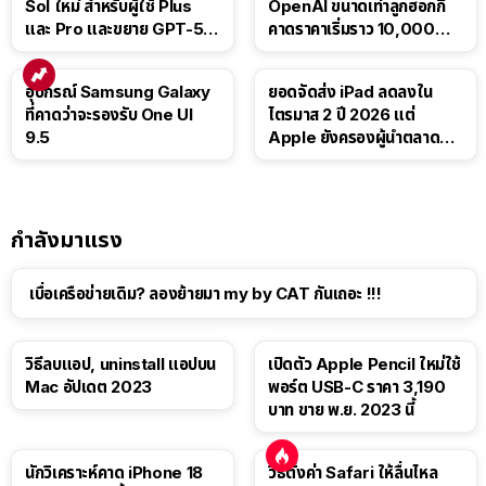
Sol ใหม่ สำหรับผู้ใช้ Plus
OpenAI ขนาดเท่าลูกฮอกกี้
และ Pro และขยาย GPT-5.6
คาดราคาเริ่มราว 10,000
Luna ให้ผู้ใช้ฟรี
บาท
อุปกรณ์ Samsung Galaxy
ยอดจัดส่ง iPad ลดลงใน
ที่คาดว่าจะรองรับ One UI
ไตรมาส 2 ปี 2026 แต่
9.5
Apple ยังครองผู้นำตลาด
แท็บเล็ต
กำลังมาแรง
เบื่อเครือข่ายเดิม? ลองย้ายมา my by CAT กันเถอะ !!!
วิธีลบแอป, uninstall แอปบน
เปิดตัว Apple Pencil ใหม่ใช้
Mac อัปเดต 2023
พอร์ต USB-C ราคา 3,190
บาท ขาย พ.ย. 2023 นี้
นักวิเคราะห์คาด iPhone 18
วิธีตั้งค่า Safari ให้ลื่นไหล