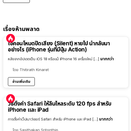
เรื่องห้ามพลาด
ไอคอนโหมดปิดเสียง (Silent) หายไป นำกลับมา
อย่างไร (iPhone รุ่นที่มีปุ่ม Action)
มากกว่า
หลังจากอัปเดตเป็น iOS 18 หรือแม้ iPhone 16 เครื่องใหม่ […]
โดย
Thitirath Kinaret
อ่านเพิ่มเติม
วิธีตั้งค่า Safari ให้ลื่นไหลระดับ 120 fps สำหรับ
iPhone และ iPad
มากกว่า
การตั้งค่าเว็ปเบาว์เซอร์ Safari สำหรับ iPhone และ iPad […]
โดย
Sasithakan Sritonthip