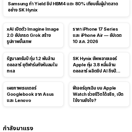
Samsung ทำ Yield ชิป HBM4 แตะ 80% เทียบชั้นผู้นำตลาด
อย่าง SK Hynix
xAI เปิดตัว Imagine Image
ราคา iPhone 17 Series
2.0 อัปเกรด Grok สร้าง
และ iPhone Air — อัปเดต
รูปภาพขั้นเทพ
10 ส.ค. 2026
รัฐบาลทรัมป์ ทุ่ม 1.2 พันล้าน
SK Hynix ซัพพลายเออร์
ดอลลาร์ ยุติฟาร์มกังหันลมใน
Apple ทุ่ม 3.8 หมื่นล้าน
ทะเล
ดอลลาร์ ผลิตชิป AI ถึงปี
2029
เผยภาพเรนเดอร์
ฟีเจอร์ฉุกเฉิน บน Apple
Googlebook จาก Asus
Watch ช่วยชีวิตได้จริง, เปิด
และ Lenovo
ใช้งานยังไง?
กำลังมาแรง