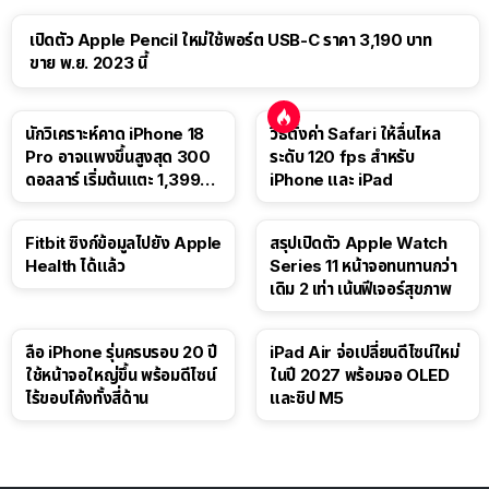
เปิดตัว Apple Pencil ใหม่ใช้พอร์ต USB-C ราคา 3,190 บาท
ขาย พ.ย. 2023 นี้
นักวิเคราะห์คาด iPhone 18
วิธีตั้งค่า Safari ให้ลื่นไหล
Pro อาจแพงขึ้นสูงสุด 300
ระดับ 120 fps สำหรับ
ดอลลาร์ เริ่มต้นแตะ 1,399
iPhone และ iPad
ดอลลาร์
Fitbit ซิงก์ข้อมูลไปยัง Apple
สรุปเปิดตัว Apple Watch
Health ได้แล้ว
Series 11 หน้าจอทนทานกว่า
เดิม 2 เท่า เน้นฟีเจอร์สุขภาพ
ลือ iPhone รุ่นครบรอบ 20 ปี
iPad Air จ่อเปลี่ยนดีไซน์ใหม่
ใช้หน้าจอใหญ่ขึ้น พร้อมดีไซน์
ในปี 2027 พร้อมจอ OLED
ไร้ขอบโค้งทั้งสี่ด้าน
และชิป M5