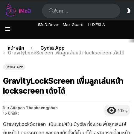
ค้นหา:
ส
ผิ
iMoD Drive
Max Guard
LUXESLA
เมนู
เรื่อง
คุณอยู่ที่นี่:
หน้าหลัก
Cydia App
GravityLockScreen เพิ่มลูกเล่นหน้า lockscreen เด้งได้
ล่าสุด
CYDIA APP
GravityLockScreen เพิ่มลูกเล่นหน้า
lockscreen เด้งได้
โดย
Attapon Thaphaengphan
1.3k
ดู
15 ปีที่แล้ว
GravityLockScreen เป็นแอปฯใน Cydia ที่จะช่วยเพิ่มลูกเล่นให้
กับหน้า Lockscreen ของคุณเด้งดึ๋งดั๋งไปมาได้และสามารถเลื่อนหน้า