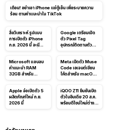
เตือน! อย่าเอา iPhone แช่ตู้เย็น เพื่อระบายความ
ร้อน ตามคำแนะนำใน TikTok
สื่อวิเคราะห์ รูปแบบ
Google เตรียมเปิด
การเปิดตัว iPhone
ตัว Pixel Tag
ก.ย. 2026 นี้ จะมี
อุปกรณ์ติดตามตัว
“ชีวิตชีวา” มากขึ้น
ราคาเดียวกับ AirTag
Microsoft แอบลบ
Meta เปิดตัว Muse
คำแนะนำ RAM
Code เอเจนต์เขียน
32GB สำหรับ
โค้ดสำหรับ macOS
Windows 11 ออก
และ Linux
จากเว็บตัวเอง
Apple จ่อเปิดตัว 5
iQOO Z11 ยืนยันเปิด
ผลิตภัณฑ์ใหม่ ก.ย.
ตัวในอินเดีย 20 ส.ค.
2026 นี้
พร้อมดีไซน์ใหม่ต่าง
จากรุ่นจีน