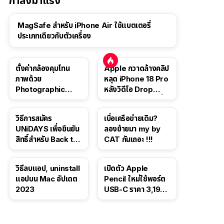
กำลังมาแรง
MagSafe สำหรับ iPhone Air ใช้แบตเตอรี่
ประเภทเดียวกับตัวเครื่อง
ตั้งค่ากล้องคุมโทน
Apple กวาดล้างคลิป
ภาพด้วย
หลุด iPhone 18 Pro
Photographic
หลังวิดีโอ Drop
Style ใน iPhone 16,
Test ปลิวหายจากสื่อ
iPhone 16 Pro
โซเชียล
วิธีการสมัคร
เบื่อเครือข่ายเดิม?
UNiDAYS เพื่อยืนยัน
ลองย้ายมา my by
สิทธิ์สำหรับ Back to
CAT กันเถอะ !!!
School 2565
วิธีลบแอป, uninstall
เปิดตัว Apple
แอปบน Mac อัปเดต
Pencil ใหม่ใช้พอร์ต
2023
USB-C ราคา 3,190
บาท ขาย พ.ย. 2023
นี้