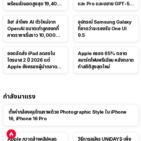
พร้อมส่วนลดสูงสุด 19,400
และ Pro และขยาย GPT-5.6
บาท
Luna ให้ผู้ใช้ฟรี
ลือ! ลำโพง AI ตัวใหม่จาก
อุปกรณ์ Samsung Galaxy
OpenAI ขนาดเท่าลูกฮอกกี้
ที่คาดว่าจะรองรับ One UI
คาดราคาเริ่มราว 10,000
9.5
บาท
ยอดจัดส่ง iPad ลดลงใน
Apple ครอง 65% ตลาด
ไตรมาส 2 ปี 2026 แต่
สมาร์ตโฟนพรีเมียม หลังตลาด
Apple ยังครองผู้นำตลาด
ทำสถิติสูงสุดใหม่
แท็บเล็ต
กำลังมาแรง
ตั้งค่ากล้องคุมโทนภาพด้วย Photographic Style ใน iPhone
16, iPhone 16 Pro
Apple กวาดล้างคลิปหลุด
วิธีการสมัคร UNiDAYS เพื่อ