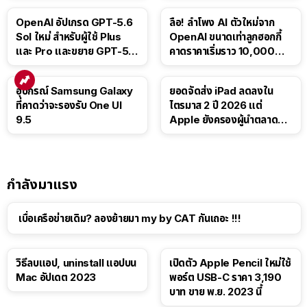
OpenAI อัปเกรด GPT-5.6
ลือ! ลำโพง AI ตัวใหม่จาก
Sol ใหม่ สำหรับผู้ใช้ Plus
OpenAI ขนาดเท่าลูกฮอกกี้
และ Pro และขยาย GPT-5.6
คาดราคาเริ่มราว 10,000
Luna ให้ผู้ใช้ฟรี
บาท
อุปกรณ์ Samsung Galaxy
ยอดจัดส่ง iPad ลดลงใน
ที่คาดว่าจะรองรับ One UI
ไตรมาส 2 ปี 2026 แต่
9.5
Apple ยังครองผู้นำตลาด
แท็บเล็ต
กำลังมาแรง
เบื่อเครือข่ายเดิม? ลองย้ายมา my by CAT กันเถอะ !!!
วิธีลบแอป, uninstall แอปบน
เปิดตัว Apple Pencil ใหม่ใช้
Mac อัปเดต 2023
พอร์ต USB-C ราคา 3,190
บาท ขาย พ.ย. 2023 นี้