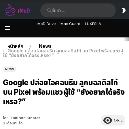
ค้นหา:
ส
ผิ
iMoD Drive
Max Guard
LUXESLA
เมนู
เรื่อง
คุณอยู่ที่นี่:
หน้าหลัก
News
Google ปล่อยไอคอนธีม ลูกบอลดิสโก้ บน Pixel พร้อมแซวผู้
ล่าสุด
ใช้ “ยังอยากได้จริงเหรอ?”
NEWS
Google ปล่อยไอคอนธีม ลูกบอลดิสโก้
บน Pixel พร้อมแซวผู้ใช้ “ยังอยากได้จริง
เหรอ?”
โดย
Thitirath Kinaret
1.4k
ดู
3 เดือนที่แล้ว