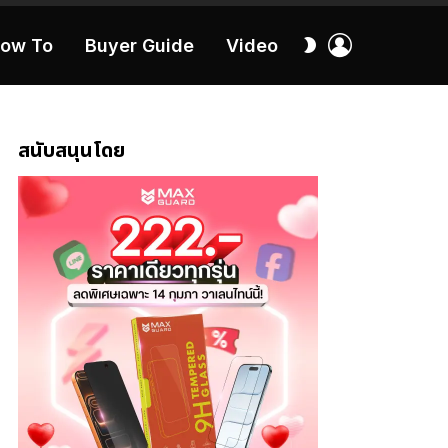
เข้า
สลับ
ow To
Buyer Guide
Video
สู่
ผิว
ระบบ
40:16
สนับสนุนโดย