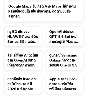
Google Maps อัปเกรด Ask Maps ให้ทำงาน
หลายขั้นตอนได้ เช่น สั่งอาหาร, ติดตามขนส่ง
สาธารณะ
ทรู 5G เปิดจอง
OpenAI อัปเกรด
HUAWEI Pura 90s
GPT-5.6 Sol ใหม่
Series 5G+ พร้อม
สำหรับผู้ใช้ Plus และ
ส่วนลดสูงสุด 19,400
Pro และขยาย GPT-
บาท
5.6 Luna ให้ผู้ใช้ฟรี
ลือ! ลำโพง AI ตัวใหม่
อุปกรณ์ Samsung
จาก OpenAI ขนาด
Galaxy ที่คาดว่าจะ
เท่าลูกฮอกกี้ คาดราคา
รองรับ One UI 9.5
เริ่มราว 10,000 บาท
ยอดจัดส่ง iPad ลด
Apple ครอง 65%
ลงในไตรมาส 2 ปี
ตลาดสมาร์ตโฟน
2026 แต่ Apple ยัง
พรีเมียม หลังตลาดทำ
ครองผู้นำตลาด
สถิติสูงสุดใหม่
แท็บเล็ต