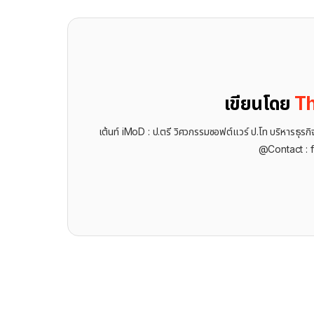
เขียนโดย
Th
เต้นท์ iMoD : ป.ตรี วิศวกรรมซอฟต์แวร์ ป.โท บริหารธ
@Contact : 