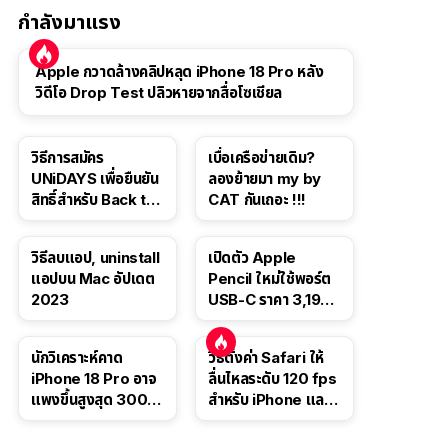
กำลังมาแรง
Apple กวาดล้างคลิปหลุด iPhone 18 Pro หลัง
วิดีโอ Drop Test ปลิวหายจากสื่อโซเชียล
วิธีการสมัคร
เบื่อเครือข่ายเดิม?
UNiDAYS เพื่อยืนยัน
ลองย้ายมา my by
สิทธิ์สำหรับ Back to
CAT กันเถอะ !!!
School 2565
วิธีลบแอป, uninstall
เปิดตัว Apple
แอปบน Mac อัปเดต
Pencil ใหม่ใช้พอร์ต
2023
USB-C ราคา 3,190
บาท ขาย พ.ย. 2023
นี้
นักวิเคราะห์คาด
วิธีตั้งค่า Safari ให้
iPhone 18 Pro อาจ
ลื่นไหลระดับ 120 fps
แพงขึ้นสูงสุด 300
สำหรับ iPhone และ
ดอลลาร์ เริ่มต้นแตะ
iPad
1,399 ดอลลาร์