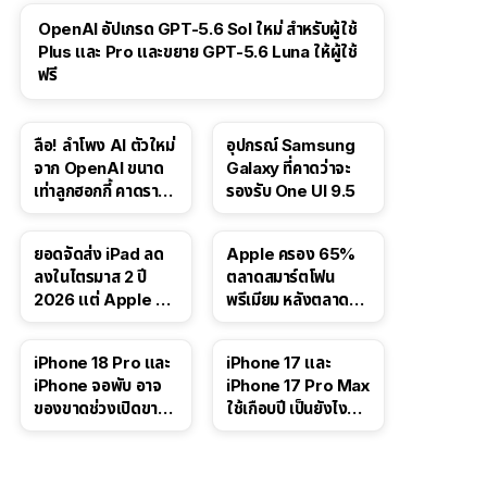
OpenAI อัปเกรด GPT-5.6 Sol ใหม่ สำหรับผู้ใช้
Plus และ Pro และขยาย GPT-5.6 Luna ให้ผู้ใช้
ฟรี
ลือ! ลำโพง AI ตัวใหม่
อุปกรณ์ Samsung
จาก OpenAI ขนาด
Galaxy ที่คาดว่าจะ
เท่าลูกฮอกกี้ คาดราคา
รองรับ One UI 9.5
เริ่มราว 10,000 บาท
ยอดจัดส่ง iPad ลด
Apple ครอง 65%
ลงในไตรมาส 2 ปี
ตลาดสมาร์ตโฟน
2026 แต่ Apple ยัง
พรีเมียม หลังตลาดทำ
ครองผู้นำตลาด
สถิติสูงสุดใหม่
แท็บเล็ต
41:47
iPhone 18 Pro และ
iPhone 17 และ
iPhone จอพับ อาจ
iPhone 17 Pro Max
ของขาดช่วงเปิดขาย
ใช้เกือบปี เป็นยังไง
จากปัญหา DRAM
บ้าง — เล่า
ประสบการณ์จริง