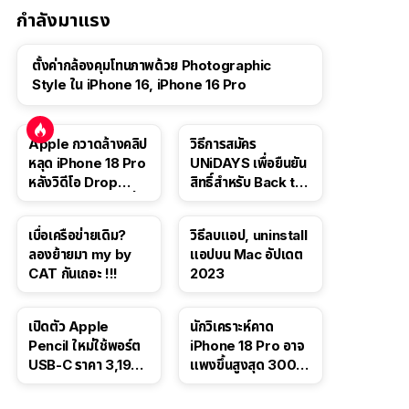
กำลังมาแรง
ตั้งค่ากล้องคุมโทนภาพด้วย Photographic
Style ใน iPhone 16, iPhone 16 Pro
Apple กวาดล้างคลิป
วิธีการสมัคร
หลุด iPhone 18 Pro
UNiDAYS เพื่อยืนยัน
หลังวิดีโอ Drop
สิทธิ์สำหรับ Back to
Test ปลิวหายจากสื่อ
School 2565
โซเชียล
เบื่อเครือข่ายเดิม?
วิธีลบแอป, uninstall
ลองย้ายมา my by
แอปบน Mac อัปเดต
CAT กันเถอะ !!!
2023
เปิดตัว Apple
นักวิเคราะห์คาด
Pencil ใหม่ใช้พอร์ต
iPhone 18 Pro อาจ
USB-C ราคา 3,190
แพงขึ้นสูงสุด 300
บาท ขาย พ.ย. 2023
ดอลลาร์ เริ่มต้นแตะ
นี้
1,399 ดอลลาร์