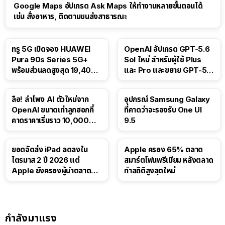
Google Maps อัปเกรด Ask Maps ให้ทำงานหลายขั้นตอนได้
เช่น สั่งอาหาร, ติดตามขนส่งสาธารณะ
ทรู 5G เปิดจอง HUAWEI
OpenAI อัปเกรด GPT-5.6
Pura 90s Series 5G+
Sol ใหม่ สำหรับผู้ใช้ Plus
พร้อมส่วนลดสูงสุด 19,400
และ Pro และขยาย GPT-5.6
บาท
Luna ให้ผู้ใช้ฟรี
ลือ! ลำโพง AI ตัวใหม่จาก
อุปกรณ์ Samsung Galaxy
OpenAI ขนาดเท่าลูกฮอกกี้
ที่คาดว่าจะรองรับ One UI
คาดราคาเริ่มราว 10,000
9.5
บาท
ยอดจัดส่ง iPad ลดลงใน
Apple ครอง 65% ตลาด
ไตรมาส 2 ปี 2026 แต่
สมาร์ตโฟนพรีเมียม หลังตลาด
Apple ยังครองผู้นำตลาด
ทำสถิติสูงสุดใหม่
แท็บเล็ต
กำลังมาแรง