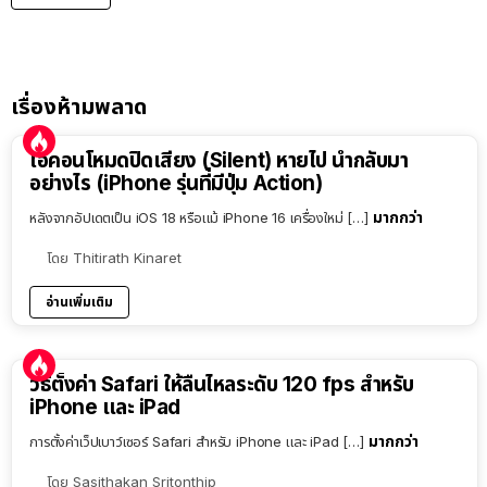
เรื่องห้ามพลาด
ไอคอนโหมดปิดเสียง (Silent) หายไป นำกลับมา
อย่างไร (iPhone รุ่นที่มีปุ่ม Action)
มากกว่า
หลังจากอัปเดตเป็น iOS 18 หรือแม้ iPhone 16 เครื่องใหม่ […]
โดย
Thitirath Kinaret
อ่านเพิ่มเติม
วิธีตั้งค่า Safari ให้ลื่นไหลระดับ 120 fps สำหรับ
iPhone และ iPad
มากกว่า
การตั้งค่าเว็ปเบาว์เซอร์ Safari สำหรับ iPhone และ iPad […]
โดย
Sasithakan Sritonthip