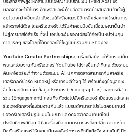
ประสิทธิภาพสูงให้กลายเป็นโฆษณาแบบจ่ายเงิน (Paid Ads) ซึ่ง
นอกจากจะทำให้มาร์เก็ตเพลสและผู้ค้าปลีกสามารถนำเสนอสินค้าต่อผู้
ชมในวงกว้างขึ้นแล้ว ยังช่วยให้ครีเอเตอร์มีอีกหนึ่งช่องทางใหม่ในการ
สร้างรายได้ด้วย โดยครีเอเตอร์จะได้รับค่าคอมมิชชันเมื่อโฆษณานั้นนำ
ไปสู่การขายได้สำเร็จ ทั้งนี้ เอเชียตะวันออกเฉียงใต้ถือเป็นหนึ่งในภูมิ
ภาคแรกๆ ของโลกที่ได้ทดลองใช้โซลูชันนี้ร่วมกับ Shopee
YouTube Creator Partnerships:
เครื่องมือนี้ช่วยให้แบรนด์ค้น
พบและร่วมงานกับครีเอเตอร์ YouTube ได้ง่ายขึ้นกว่าที่เคย ด้วยระบบ
ค้นหาอัจฉริยะที่ทำงานด้วยระบบ AI นักการตลาดสามารถค้นหาครีเอ
เตอร์จากคีย์เวิร์ด หมวดหมู่ หรือเทรนด์ต่างๆ ได้ พร้อมทั้งดูข้อมูลเชิง
ลึกโดยละเอียด เช่น ข้อมูลประชากร (Demographics) และการมีส่วน
ร่วม (Engagement) ก่อนที่จะติดต่อไปยังครีเอเตอร์ เมื่อแบรนด์และค
รีเอเตอร์ตกลงที่จะร่วมงานกันแล้ว แบรนด์สามารถโปรโมตคอนเทนต์
ของครีเอเตอร์ในรูปแบบโฆษณา และวัดผลว่าคอนเทนต์ใดมี
ประสิทธิภาพดีที่สุด นี่คือเครื่องมือแบบครบวงจรที่จะเปลี่ยนความร่วม
มือกับครีเอเตอร์ให้กลายเป็นผลลัพธ์ทางธุรกิจที่แท้จริง จากเดิมที่เปิด