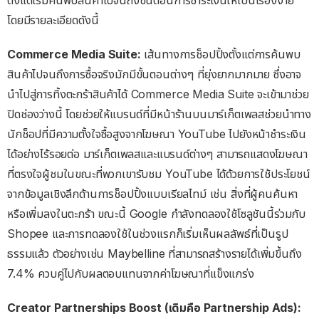
ตั้งแต่เริ่มค้นพบสินค้าไปจนถึงขั้นตอนการชำระเงินให้เป็นเรื่องง่าย
โดยมีรายละเอียดดังนี้
Commerce Media Suite:
เส้นทางการช็อปปิ้งตั้งแต่การค้นพบ
สินค้าไปจนถึงการซื้อจริงมักมีขั้นตอนต่างๆ ที่ยุ่งยากมากมาย ซึ่งอาจ
นำไปสู่การทิ้งตะกร้าสินค้าได้ Commerce Media Suite จะเข้ามาช่วย
ปิดช่องว่างนี้ โดยช่วยให้แบรนด์ที่มีหน้าร้านบนมาร์เก็ตเพลสช่วยนำทาง
นักช็อปที่มีความตั้งใจซื้อสูงจากโฆษณา YouTube ไปยังหน้าชำระเงิน
ได้อย่างไร้รอยต่อ มาร์เก็ตเพลสและแบรนด์ต่างๆ สามารถแสดงโฆษณา
ที่ตรงใจผู้ชมในขณะที่พวกเขารับชม YouTube ได้ด้วยการใช้ประโยชน์
จากข้อมูลเชิงลึกด้านการช็อปปิ้งแบบเรียลไทม์ เช่น สิ่งที่ผู้คนค้นหา
หรือเพิ่มลงในตะกร้า ขณะนี้ Google กำลังทดลองใช้โซลูชันนี้ร่วมกับ
Shopee และการทดลองใช้ในช่วงแรกก็เริ่มเห็นผลลัพธ์ที่เป็นรูป
ธรรมแล้ว ตัวอย่างเช่น Maybelline ที่สามารถสร้างรายได้เพิ่มขึ้นถึง
7.4% ควบคู่ไปกับผลตอบแทนจากค่าโฆษณาที่แข็งแกร่ง
Creator Partnerships Boost (เดิมคือ Partnership Ads):