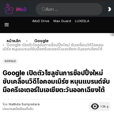
ค้นหา:
ส
ผิ
iMoD Drive
Max Guard
LUXESLA
เมนู
เรื่อง
คุณอยู่ที่นี่:
หน้าหลัก
Google
Google เปิดตัวโซลูชันการช็อปปิ้งใหม่ ขับเคลื่อนวิดีโอคอม
ล่าสุด
เมิร์ซ หนุนแบรนด์จับมือครีเอเตอร์ในเอเชียตะวันออกเฉียงใต้
GOOGLE
Google เปิดตัวโซลูชันการช็อปปิ้งใหม่
ขับเคลื่อนวิดีโอคอมเมิร์ซ หนุนแบรนด์จับ
มือครีเอเตอร์ในเอเชียตะวันออกเฉียงใต้
โดย
Nattida Suriyodara
1.2k
ดู
ประมาณหนึ่งเดือนที่แล้ว