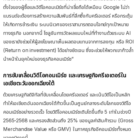
ตั้งใจของผู้ซื้อและวิดีโอคอมเมิร์ซที่น่าเชื่อถือได้เหมือน Google ไม่ว่า
แบรนด์จะต้องการสร้างความสัมพันธ์ที่ลึกซึ้งกับครีเอเตอร์ หรือกระตุ้น
ให้เกิดการชำระเงิน ระบบนิเวศของเราสามารถตอบโจทย์ทุกเป้าหมาย
ทางธุรกิจ นอกจากนี้ โซลูชันการวัดผลแบบใหม่ที่ทำงานด้วยระบบ AI
ของเรายังช่วยให้ผู้ลงโฆษณาเห็นผลตอบแทนจากการลงทุน หรือ ROI
(Return on investment) ได้อย่างชัดเจน ซึ่งจะช่วยให้พวกเขาก้าวล้ำ
นำหน้าในยุคใหม่ของธุรกิจคอมเมิร์ซ”
การขับเคลื่อนวิดีโอคอมเมิร์ซ และเศรษฐกิจครีเอเตอร์ใน
เอเชียตะวันออกเฉียงใต้
ด้วยเศรษฐกิจดิจิทัลที่ขับเคลื่อนโดยครีเอเตอร์ และเน้นวิดีโอเป็นหลัก
ทำให้เอเชียตะวันออกเฉียงใต้ก้าวขึ้นเป็นศูนย์กลางระดับโลกของวิดีโอ
คอมเมิร์ซอย่างรวดเร็ว โดยวิดีโอคอมเมิร์ซเติบโตขึ้นถึง 5 เท่าในช่วงปี
2565-2568 และครองสัดส่วนถึง 25% ของมูลค่าสินค้ารวม (Gross
Merchandise Value หรือ GMV) ในภาคธุรกิจอีคอมเมิร์ซทั้งหมด
ของภูมิภาคนี้