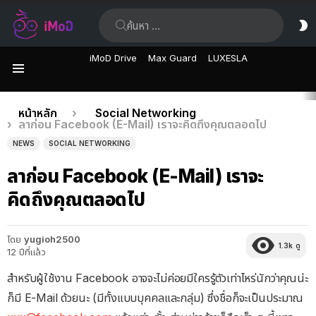
ค้นหา:
ส
ผิ
iMoD Drive
Max Guard
LUXESLA
เมนู
เรื่อง
คุณอยู่ที่นี่:
หน้าหลัก
Social Networking
ลาก่อน Facebook (E-Mail) เราจะคิดถึงคุณตลอดไป
ล่าสุด
NEWS
SOCIAL NETWORKING
ลาก่อน Facebook (E-Mail) เราจะ
คิดถึงคุณตลอดไป
โดย
yugioh2500
1.3k
ดู
12 ปีที่แล้ว
สำหรับผู้ใช้งาน Facebook อาจจะไม่ค่อยมีใครรู้ตัวเท่าไหร่นักว่าคุณน่ะ
ก็มี E-Mail ด้วยนะ (มีทั้งแบบบุคคลและกลุ่ม) ซึ่งชื่อก็จะเป็นประมาณ