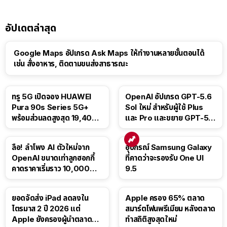
อัปเดตล่าสุด
Google Maps อัปเกรด Ask Maps ให้ทำงานหลายขั้นตอนได้
เช่น สั่งอาหาร, ติดตามขนส่งสาธารณะ
ทรู 5G เปิดจอง HUAWEI
OpenAI อัปเกรด GPT-5.6
Pura 90s Series 5G+
Sol ใหม่ สำหรับผู้ใช้ Plus
พร้อมส่วนลดสูงสุด 19,400
และ Pro และขยาย GPT-5.6
บาท
Luna ให้ผู้ใช้ฟรี
ลือ! ลำโพง AI ตัวใหม่จาก
อุปกรณ์ Samsung Galaxy
OpenAI ขนาดเท่าลูกฮอกกี้
ที่คาดว่าจะรองรับ One UI
คาดราคาเริ่มราว 10,000
9.5
บาท
ยอดจัดส่ง iPad ลดลงใน
Apple ครอง 65% ตลาด
ไตรมาส 2 ปี 2026 แต่
สมาร์ตโฟนพรีเมียม หลังตลาด
Apple ยังครองผู้นำตลาด
ทำสถิติสูงสุดใหม่