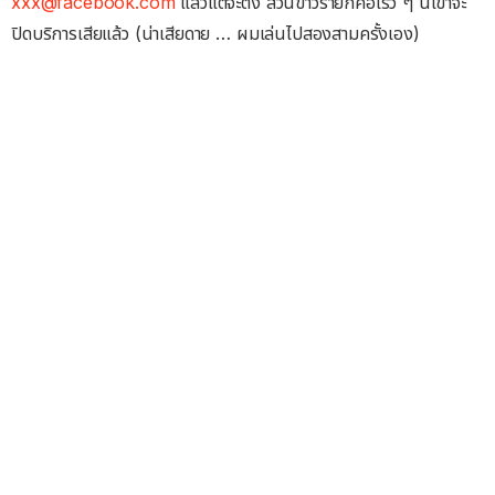
xxx@facebook.com
แล้วแต่จะตั้ง ส่วนข่าวร้ายก็คือเร็ว ๆ นี้เขาจะ
ปิดบริการเสียแล้ว (น่าเสียดาย … ผมเล่นไปสองสามครั้งเอง)