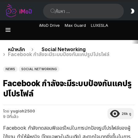
ค้นหา:
ส
ผิ
iMoD Drive
Max Guard
LUXESLA
เมนู
เรื่อง
คุณอยู่ที่นี่:
หน้าหลัก
Social Networking
Facebook กำลังจะมีระบบป้องกันแคปรูปโปรไฟล์
ล่าสุด
NEWS
SOCIAL NETWORKING
Facebook กำลังจะมีระบบป้องกันแคปรู
ปโปรไฟล์
โดย
yugioh2500
26k
ดู
9 ปีที่แล้ว
Facebook กำลังทดสอบฟีเจอร์ใหม่ในการปกป้องรูปโปรไฟล์ของผู้
ใช้งาน ทำให้ผู้หญิง (โดยเฉพาะในอินเดีย) สะดวกใจมากยิ่งขึ้นในการ