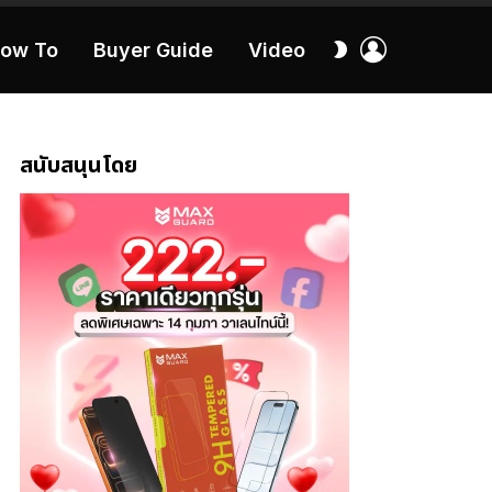
เข้า
สลับ
ow To
Buyer Guide
Video
สู่
ผิว
ระบบ
40:16
สนับสนุนโดย