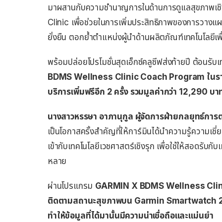
มาผสานกับความชำนาญการในด้านการดูแลสุขภาพเช
Clinic เพื่อช่วยในการเพิ่มประสิทธิภาพของการวางแ
ยั่งยืน ตอกย้ำตำแหน่งผู้นำด้านผลิตภัณฑ์เทคโนโลยีเพ
พร้อมปล่อยโปรโมชั่นสุดเอ็กซ์คลูซีฟส่งท้ายปี ต
BDMS Wellness Clinic Coach Program ในราคา
บริการเพิ่มฟรีอีก 2 ครั้ง รวมมูลค่ากว่า 12,290 บาท
นางสาวหรรษา อาภานุกูล ผู้จัดการฝ่ายกลยุทธ์กา
เป็นโอกาสครั้งสำคัญที่ให้การ์มินได้นำความรู้ความเ
เข้ากับเทคโนโลยีเวชศาสตร์เชิงรุก เพื่อใช้ให้สอดรับกั
หลาย
ผ่านโปรแกรม
GARMIN X BDMS Wellness Clini
ติดตามสถานะสุขภาพบน Garmin Smartwatch 2 ได้แ
ทำให้ข้อมูลที่ได้มานั้นมีความน่าเชื่อถือและแม่นยำ