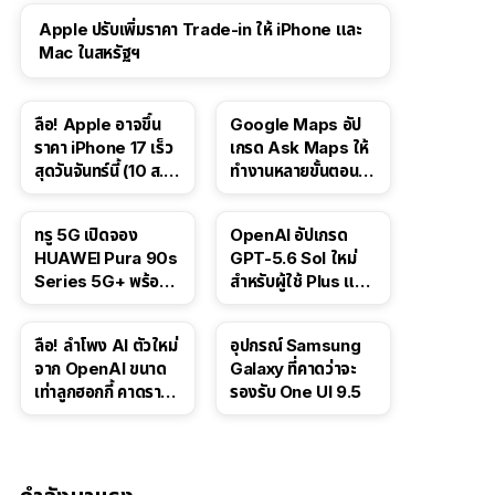
Apple ปรับเพิ่มราคา Trade-in ให้ iPhone และ
Mac ในสหรัฐฯ
ลือ! Apple อาจขึ้น
Google Maps อัป
ราคา iPhone 17 เร็ว
เกรด Ask Maps ให้
สุดวันจันทร์นี้ (10 ส.ค.
ทำงานหลายขั้นตอนได้
2026)
เช่น สั่งอาหาร,
ติดตามขนส่ง
ทรู 5G เปิดจอง
OpenAI อัปเกรด
สาธารณะ
HUAWEI Pura 90s
GPT-5.6 Sol ใหม่
Series 5G+ พร้อม
สำหรับผู้ใช้ Plus และ
ส่วนลดสูงสุด 19,400
Pro และขยาย GPT-
บาท
5.6 Luna ให้ผู้ใช้ฟรี
ลือ! ลำโพง AI ตัวใหม่
อุปกรณ์ Samsung
จาก OpenAI ขนาด
Galaxy ที่คาดว่าจะ
เท่าลูกฮอกกี้ คาดราคา
รองรับ One UI 9.5
เริ่มราว 10,000 บาท