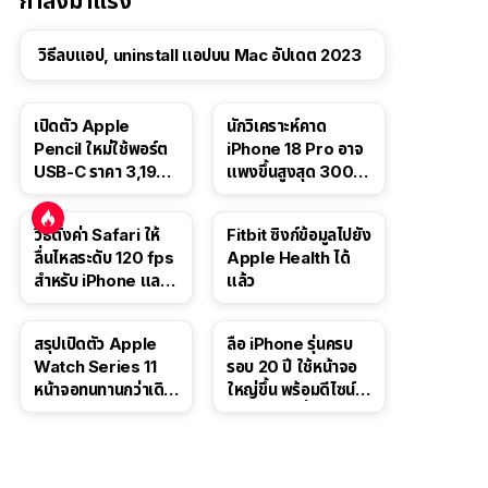
กำลังมาแรง
วิธีลบแอป, uninstall แอปบน Mac อัปเดต 2023
เปิดตัว Apple
นักวิเคราะห์คาด
Pencil ใหม่ใช้พอร์ต
iPhone 18 Pro อาจ
USB-C ราคา 3,190
แพงขึ้นสูงสุด 300
บาท ขาย พ.ย. 2023
ดอลลาร์ เริ่มต้นแตะ
นี้
1,399 ดอลลาร์
วิธีตั้งค่า Safari ให้
Fitbit ซิงก์ข้อมูลไปยัง
ลื่นไหลระดับ 120 fps
Apple Health ได้
สำหรับ iPhone และ
แล้ว
iPad
สรุปเปิดตัว Apple
ลือ iPhone รุ่นครบ
Watch Series 11
รอบ 20 ปี ใช้หน้าจอ
หน้าจอทนทานกว่าเดิม
ใหญ่ขึ้น พร้อมดีไซน์ไร้
2 เท่า เน้นฟีเจอร์
ขอบโค้งทั้งสี่ด้าน
สุขภาพ