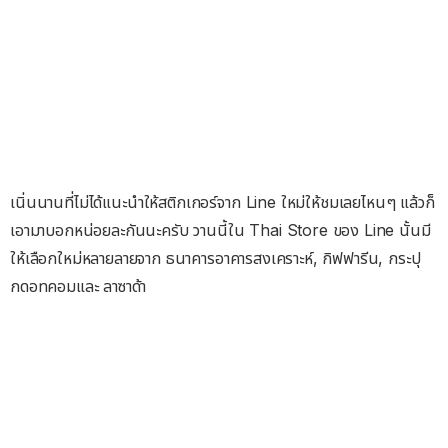
เนิ่นนานที่ไม่ได้แนะนำให้สติกเกอร์จาก Line ใหม่ให้ชมเลยไหนๆ แล้วก็
เอามาบอกหน่อยละกันนะครับ วานนี้ใน Thai Store ของ Line นั้นมี
ให้เลือกใหม่หลายลายจาก ธนาคารอาคารสงเคราะห์, กิฟฟารีน, กระปุ
กดอทคอมและ ลาซาด้า