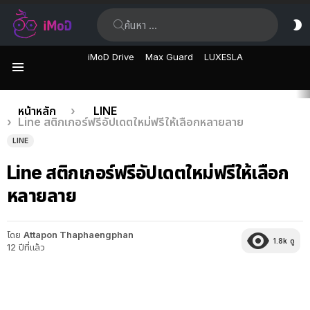
ค้นหา:
ส
ผิ
iMoD Drive
Max Guard
LUXESLA
เมนู
เรื่อง
คุณอยู่ที่นี่:
หน้าหลัก
LINE
Line สติกเกอร์ฟรีอัปเดตใหม่ฟรีให้เลือกหลายลาย
ล่าสุด
LINE
Line สติกเกอร์ฟรีอัปเดตใหม่ฟรีให้เลือก
หลายลาย
โดย
Attapon Thaphaengphan
1.8k
ดู
12 ปีที่แล้ว