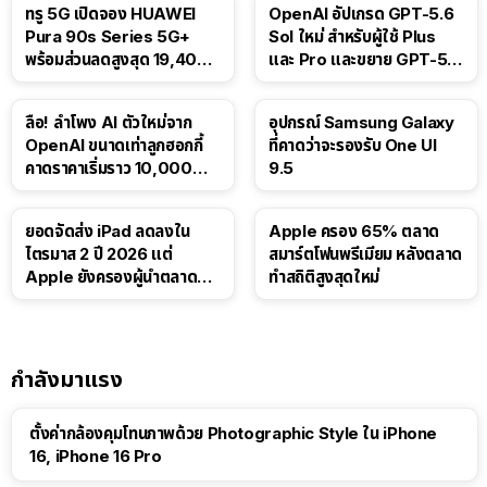
ทรู 5G เปิดจอง HUAWEI
OpenAI อัปเกรด GPT-5.6
Pura 90s Series 5G+
Sol ใหม่ สำหรับผู้ใช้ Plus
พร้อมส่วนลดสูงสุด 19,400
และ Pro และขยาย GPT-5.6
บาท
Luna ให้ผู้ใช้ฟรี
ลือ! ลำโพง AI ตัวใหม่จาก
อุปกรณ์ Samsung Galaxy
OpenAI ขนาดเท่าลูกฮอกกี้
ที่คาดว่าจะรองรับ One UI
คาดราคาเริ่มราว 10,000
9.5
บาท
ยอดจัดส่ง iPad ลดลงใน
Apple ครอง 65% ตลาด
ไตรมาส 2 ปี 2026 แต่
สมาร์ตโฟนพรีเมียม หลังตลาด
Apple ยังครองผู้นำตลาด
ทำสถิติสูงสุดใหม่
แท็บเล็ต
กำลังมาแรง
ตั้งค่ากล้องคุมโทนภาพด้วย Photographic Style ใน iPhone
16, iPhone 16 Pro