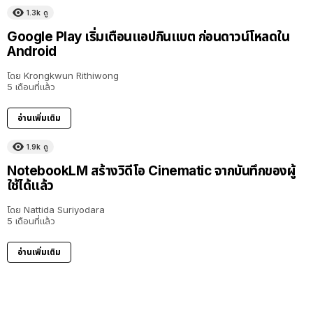
1.3k
ดู
Google Play เริ่มเตือนแอปกินแบต ก่อนดาวน์โหลดใน
Android
โดย
Krongkwun Rithiwong
5 เดือนที่แล้ว
อ่านเพิ่มเติม
1.9k
ดู
NotebookLM สร้างวิดีโอ Cinematic จากบันทึกของผู้
ใช้ได้แล้ว
โดย
Nattida Suriyodara
5 เดือนที่แล้ว
อ่านเพิ่มเติม