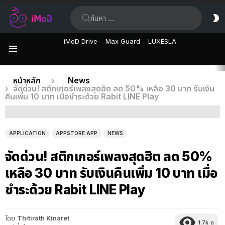
ค้นหา:
ส
ผิ
iMoD Drive
Max Guard
LUXESLA
เมนู
เรื่อง
คุณอยู่ที่นี่:
หน้าหลัก
News
จัดด่วน! สติกเกอร์เพลงสุดฮิต ลด 50% เหลือ 30 บาท รับเงิน
ล่าสุด
คืนเพิ่ม 10 บาท เมื่อชำระด้วย Rabit LINE Play
APPLICATION
APPSTORE APP
NEWS
จัดด่วน! สติกเกอร์เพลงสุดฮิต ลด 50%
เหลือ 30 บาท รับเงินคืนเพิ่ม 10 บาท เมื่อ
ชำระด้วย Rabit LINE Play
โดย
Thitirath Kinaret
1.7k
ดู