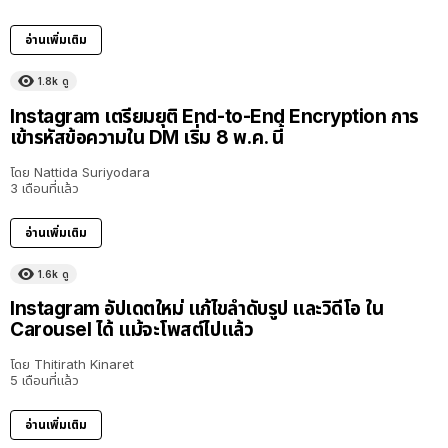
อ่านเพิ่มเติม
1.8k
ดู
Instagram เตรียมยุติ End-to-End Encryption การ
เข้ารหัสข้อความใน DM เริ่ม 8 พ.ค. นี้
โดย
Nattida Suriyodara
3 เดือนที่แล้ว
อ่านเพิ่มเติม
1.6k
ดู
Instagram อัปเดตใหม่ แก้ไขลำดับรูป และวิดีโอ ใน
Carousel ได้ แม้จะโพสต์ไปแล้ว
โดย
Thitirath Kinaret
5 เดือนที่แล้ว
อ่านเพิ่มเติม