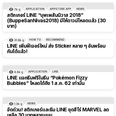
APPLICATION
APPSTORE APP
NEWS
7k
ดู
สติกเกอร์ LINE “บุพเพสันนิวาส 2018”
(BuppeSanNivas2018) มีให้ดาวน์โหลดแล้ว (30
บาท)
HOW TO
RECOMMEND
31.8k
ดู
LINE เพิ่มฟีเจอร์ใหม่ ส่ง Sticker หลาย ๆ อันพร้อม
กันได้แล้ว!
APPLICATION
LINE
6.6k
ดู
LINE แจกธีมฟรีในธีม “Pokémon Fizzy
Bubbles” โหลดได้ถึง 1 ส.ค. 62 เท่านั้น
NEWS
1.3k
ดู
จัดด่วน! สติกเกอร์และธีม LINE ชุดฮีโร่ MARVEL ลด
เหลือ 30 บาทหลายแบบ