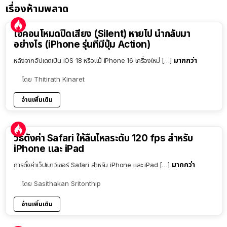
เรื่องห้ามพลาด
ไอคอนโหมดปิดเสียง (Silent) หายไป นำกลับมา
อย่างไร (iPhone รุ่นที่มีปุ่ม Action)
มากกว่า
หลังจากอัปเดตเป็น iOS 18 หรือแม้ iPhone 16 เครื่องใหม่ […]
โดย
Thitirath Kinaret
อ่านเพิ่มเติม
วิธีตั้งค่า Safari ให้ลื่นไหลระดับ 120 fps สำหรับ
iPhone และ iPad
มากกว่า
การตั้งค่าเว็ปเบาว์เซอร์ Safari สำหรับ iPhone และ iPad […]
โดย
Sasithakan Sritonthip
อ่านเพิ่มเติม