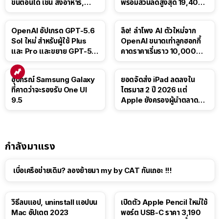
ขั้นตอนได้ เช่น สั่งอาหาร,
พร้อมส่วนลดสูงสุด 19,400
ติดตามขนส่งสาธารณะ
บาท
OpenAI อัปเกรด GPT-5.6
ลือ! ลำโพง AI ตัวใหม่จาก
Sol ใหม่ สำหรับผู้ใช้ Plus
OpenAI ขนาดเท่าลูกฮอกกี้
และ Pro และขยาย GPT-5.6
คาดราคาเริ่มราว 10,000
Luna ให้ผู้ใช้ฟรี
บาท
อุปกรณ์ Samsung Galaxy
ยอดจัดส่ง iPad ลดลงใน
ที่คาดว่าจะรองรับ One UI
ไตรมาส 2 ปี 2026 แต่
9.5
Apple ยังครองผู้นำตลาด
แท็บเล็ต
กำลังมาแรง
เบื่อเครือข่ายเดิม? ลองย้ายมา my by CAT กันเถอะ !!!
วิธีลบแอป, uninstall แอปบน
เปิดตัว Apple Pencil ใหม่ใช้
Mac อัปเดต 2023
พอร์ต USB-C ราคา 3,190