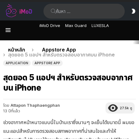
ค้นหา:
ส
ผิ
iMoD Drive
Max Guard
LUXESLA
เมนู
เรื่อง
คุณอยู่ที่นี่:
หน้าหลัก
Appstore App
สุดยอด 5 แอปฯ สำหรับตรวจสอบอากาศบน iPhone
ล่าสุด
APPLICATION
APPSTORE APP
สุดยอด 5 แอปฯ สำหรับตรวจสอบอากาศ
บน iPhone
โดย
Attapon Thaphaengphan
27.5k
ดู
13 ปีที่แล้ว
ช่วงอากาศหน้าหนาวแบบนี้ในบ้านเราซึ่งนานๆ จะเย็นได้ขนาดนี้ ผมขอ
แนะแอปสำหรับการตรวจสอบสภาพอากาศที่น่าสนใจและทำให้