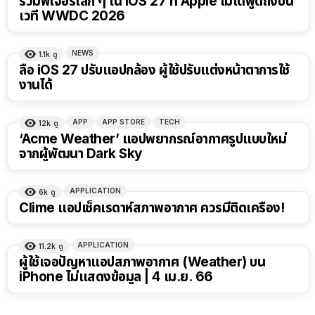
รวมฟีเจอร์เล็ก ๆ ใน iOS 27 ที่ Apple ไม่ได้พูดถึงบน
เวที WWDC 2026
NEWS
1.1k
ดู
ลือ iOS 27 ปรับแอปกล้อง ผู้ใช้ปรับแต่งหน้าตาการใช้
งานได้
APP
APP STORE
TECH
12k
ดู
‘Acme Weather’ แอปพยากรณ์อากาศรูปแบบใหม่
จากผู้พัฒนา Dark Sky
APPLICATION
6k
ดู
Clime แอปเช็คเรดาห์สภาพอากาศ ควรมีติดเครื่อง!
APPLICATION
11.2k
ดู
ผู้ใช้เจอปัญหาแอปสภาพอากาศ (Weather) บน
iPhone ไม่แสดงข้อมูล | 4 เม.ย. 66