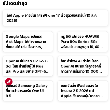
อัปเดตล่าสุด
ลือ! Apple อาจขึ้นราคา iPhone 17 เร็วสุดวันจันทร์นี้ (10 ส.ค.
2026)
Google Maps อัปเกรด
ทรู 5G เปิดจอง HUAWEI
Ask Maps ให้ทำงานหลาย
Pura 90s Series 5G+
ขั้นตอนได้ เช่น สั่งอาหาร,
พร้อมส่วนลดสูงสุด 19,400
ติดตามขนส่งสาธารณะ
บาท
OpenAI อัปเกรด GPT-5.6
ลือ! ลำโพง AI ตัวใหม่จาก
Sol ใหม่ สำหรับผู้ใช้ Plus
OpenAI ขนาดเท่าลูกฮอกกี้
และ Pro และขยาย GPT-5.6
คาดราคาเริ่มราว 10,000
Luna ให้ผู้ใช้ฟรี
บาท
อุปกรณ์ Samsung Galaxy
ยอดจัดส่ง iPad ลดลงใน
ที่คาดว่าจะรองรับ One UI
ไตรมาส 2 ปี 2026 แต่
9.5
Apple ยังครองผู้นำตลาด
แท็บเล็ต