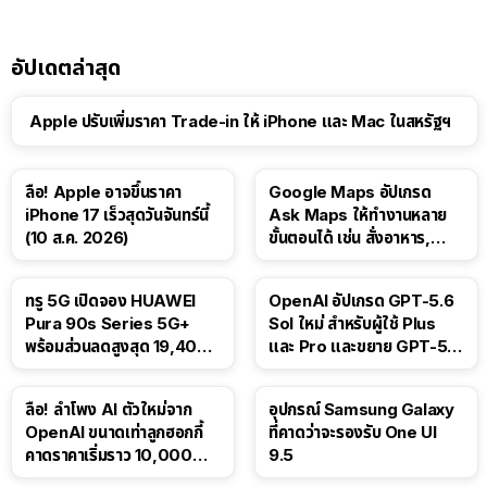
อัปเดตล่าสุด
Apple ปรับเพิ่มราคา Trade-in ให้ iPhone และ Mac ในสหรัฐฯ
ลือ! Apple อาจขึ้นราคา
Google Maps อัปเกรด
iPhone 17 เร็วสุดวันจันทร์นี้
Ask Maps ให้ทำงานหลาย
(10 ส.ค. 2026)
ขั้นตอนได้ เช่น สั่งอาหาร,
ติดตามขนส่งสาธารณะ
ทรู 5G เปิดจอง HUAWEI
OpenAI อัปเกรด GPT-5.6
Pura 90s Series 5G+
Sol ใหม่ สำหรับผู้ใช้ Plus
พร้อมส่วนลดสูงสุด 19,400
และ Pro และขยาย GPT-5.6
บาท
Luna ให้ผู้ใช้ฟรี
ลือ! ลำโพง AI ตัวใหม่จาก
อุปกรณ์ Samsung Galaxy
OpenAI ขนาดเท่าลูกฮอกกี้
ที่คาดว่าจะรองรับ One UI
คาดราคาเริ่มราว 10,000
9.5
บาท