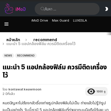
ค้นหา:
ส
ผิ
iMoD Drive
Max Guard
LUXESLA
เมนู
เรื่อง
คุณอยู่ที่นี่:
หน้าหลัก
recommend
แนะนำ 5 แอปกล้องฟิล์ม ควรมีติดเครื่องไว้
ล่าสุด
NEWS
RECOMMEND
แนะนำ 5 แอปกล้องฟิล์ม ควรมีติดเครื่อง
ไว้
โดย
konlawat keawmoon
1000
ดู
2 ปีที่แล้ว
หมดปัญหาไม่ต้องกลัวเรื่องถ่ายรูปกล้องฟิล์มไม่เป็น ถ่ายแล้วไม่รู้ว่ารูป
จะเป็นอย่างไร วันนี้เรามี 5 แอปกล้องฟิล์มที่ถ่ายจากบนมือถือได้เลย มา