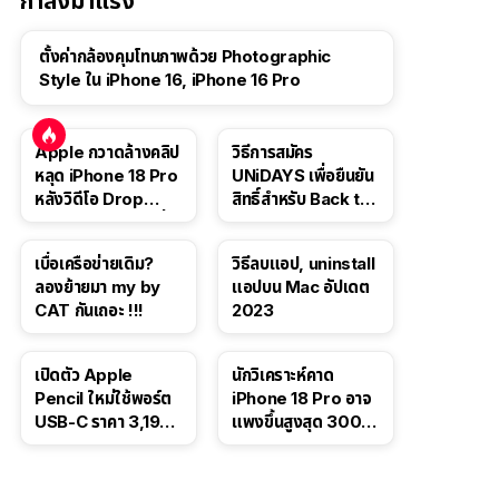
กำลังมาแรง
ตั้งค่ากล้องคุมโทนภาพด้วย Photographic
Style ใน iPhone 16, iPhone 16 Pro
Apple กวาดล้างคลิป
วิธีการสมัคร
หลุด iPhone 18 Pro
UNiDAYS เพื่อยืนยัน
หลังวิดีโอ Drop
สิทธิ์สำหรับ Back to
Test ปลิวหายจากสื่อ
School 2565
โซเชียล
เบื่อเครือข่ายเดิม?
วิธีลบแอป, uninstall
ลองย้ายมา my by
แอปบน Mac อัปเดต
CAT กันเถอะ !!!
2023
เปิดตัว Apple
นักวิเคราะห์คาด
Pencil ใหม่ใช้พอร์ต
iPhone 18 Pro อาจ
USB-C ราคา 3,190
แพงขึ้นสูงสุด 300
บาท ขาย พ.ย. 2023
ดอลลาร์ เริ่มต้นแตะ
นี้
1,399 ดอลลาร์