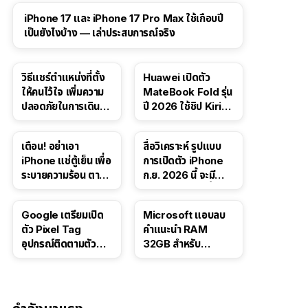
41:47
iPhone 17 และ iPhone 17 Pro Max ใช้เกือบปี
เป็นยังไงบ้าง — เล่าประสบการณ์จริง
วิธีแชร์ตำแหน่งที่ตั้ง
Huawei เปิดตัว
ให้คนไว้ใจ เพิ่มความ
MateBook Fold รุ่น
ปลอดภัยในการเดิน
ปี 2026 ใช้ชิป Kirin
ทาง สำหรับ iPhone,
X90 Plus
iPad
เตือน! อย่าเอา
สื่อวิเคราะห์ รูปแบบ
iPhone แช่ตู้เย็น เพื่อ
การเปิดตัว iPhone
ระบายความร้อน ตาม
ก.ย. 2026 นี้ จะมี
คำแนะนำใน TikTok
“ชีวิตชีวา” มากขึ้น
Google เตรียมเปิด
Microsoft แอบลบ
ตัว Pixel Tag
คำแนะนำ RAM
อุปกรณ์ติดตามตัว
32GB สำหรับ
ราคาเดียวกับ AirTag
Windows 11 ออก
จากเว็บตัวเอง