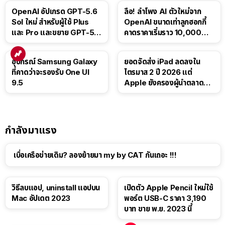
OpenAI อัปเกรด GPT-5.6
ลือ! ลำโพง AI ตัวใหม่จาก
Sol ใหม่ สำหรับผู้ใช้ Plus
OpenAI ขนาดเท่าลูกฮอกกี้
และ Pro และขยาย GPT-5.6
คาดราคาเริ่มราว 10,000
Luna ให้ผู้ใช้ฟรี
บาท
อุปกรณ์ Samsung Galaxy
ยอดจัดส่ง iPad ลดลงใน
ที่คาดว่าจะรองรับ One UI
ไตรมาส 2 ปี 2026 แต่
9.5
Apple ยังครองผู้นำตลาด
แท็บเล็ต
กำลังมาแรง
เบื่อเครือข่ายเดิม? ลองย้ายมา my by CAT กันเถอะ !!!
วิธีลบแอป, uninstall แอปบน
เปิดตัว Apple Pencil ใหม่ใช้
Mac อัปเดต 2023
พอร์ต USB-C ราคา 3,190
บาท ขาย พ.ย. 2023 นี้