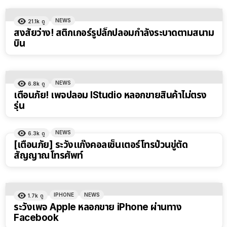
NEWS
21.1k
ดู
สงสัยว่าง! สติกเกอร์รูปลั๊กปลอมกำลังระบาดตามสนาม
บิน
NEWS
6.8k
ดู
เตือนภัย! เพจปลอม IStudio หลอกขายสินค้าไม่ตรง
รุ่น
NEWS
6.3k
ดู
[เตือนภัย] ระวังแก๊งคอลเซ็นเตอร์โทรป่วนขู่ตัด
สัญญาณโทรศัพท์
IPHONE
NEWS
1.7k
ดู
ระวังเพจ Apple หลอกขาย iPhone ผ่านทาง
Facebook