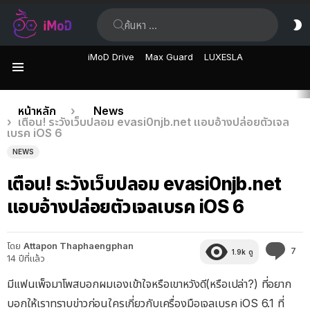
ค้นหา:
ส
ผิ
iMoD Drive
Max Guard
LUXESLA
เมนู
เรื่อง
คุณอยู่ที่นี่:
หน้าหลัก
News
เตือน! ระวังเว็บปลอม evasi0njb.net แอบอ้างปล่อยตัวเจล
ล่าสุด
เบรค iOS 6
NEWS
เตือน! ระวังเว็บปลอม evasi0njb.net
แอบอ้างปล่อยตัวเจลเบรค iOS 6
โดย
Attapon Thaphaengphan
คว
7
1.9k
ดู
14 ปีที่แล้ว
คิด
เห็
มีแฟนเพ็จมาโพสบอกผมเองเข้าใจหรือเขาหวังดี(หรือเปล่า?) ที่อยาก
บอกให้เราทราบข่าวก่อนใครเกี่ยวกับเครื่องมือเจลเบรค iOS 6.1 ที่