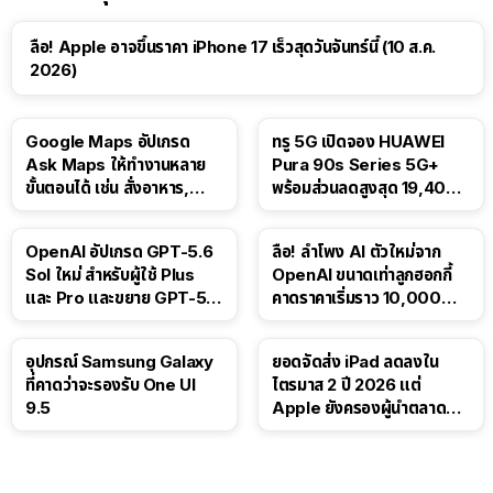
ลือ! Apple อาจขึ้นราคา iPhone 17 เร็วสุดวันจันทร์นี้ (10 ส.ค.
2026)
Google Maps อัปเกรด
ทรู 5G เปิดจอง HUAWEI
Ask Maps ให้ทำงานหลาย
Pura 90s Series 5G+
ขั้นตอนได้ เช่น สั่งอาหาร,
พร้อมส่วนลดสูงสุด 19,400
ติดตามขนส่งสาธารณะ
บาท
OpenAI อัปเกรด GPT-5.6
ลือ! ลำโพง AI ตัวใหม่จาก
Sol ใหม่ สำหรับผู้ใช้ Plus
OpenAI ขนาดเท่าลูกฮอกกี้
และ Pro และขยาย GPT-5.6
คาดราคาเริ่มราว 10,000
Luna ให้ผู้ใช้ฟรี
บาท
อุปกรณ์ Samsung Galaxy
ยอดจัดส่ง iPad ลดลงใน
ที่คาดว่าจะรองรับ One UI
ไตรมาส 2 ปี 2026 แต่
9.5
Apple ยังครองผู้นำตลาด
แท็บเล็ต