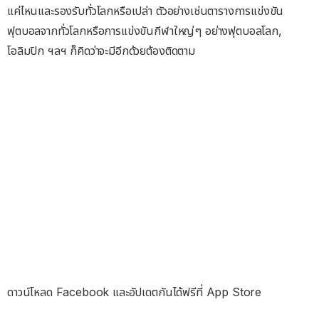
แค่ไหนและรองรับทั่วโลกหรือเปล่า ตัวอย่างเช่นตารางการแข่งขัน
ฟุตบอลจากทั่วโลกหรือการแข่งขันกีฬาใหญ่ๆ อย่างฟุตบอลโลก,
โอลิมปิก ฯลฯ ก็คิดว่าจะมีอีกด้วยต้องติดตาม
ดาวน์โหลด Facebook และอัปเดตกันได้ฟรีที่ App Store