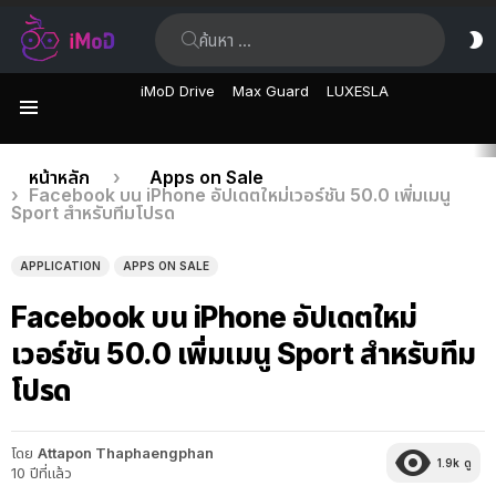
ค้นหา:
ส
ผิ
iMoD Drive
Max Guard
LUXESLA
เมนู
เรื่อง
คุณอยู่ที่นี่:
หน้าหลัก
Apps on Sale
Facebook บน iPhone อัปเดตใหม่เวอร์ชัน 50.0 เพิ่มเมนู
ล่าสุด
Sport สำหรับทีมโปรด
APPLICATION
APPS ON SALE
Facebook บน iPhone อัปเดตใหม่
เวอร์ชัน 50.0 เพิ่มเมนู Sport สำหรับทีม
โปรด
โดย
Attapon Thaphaengphan
1.9k
ดู
10 ปีที่แล้ว