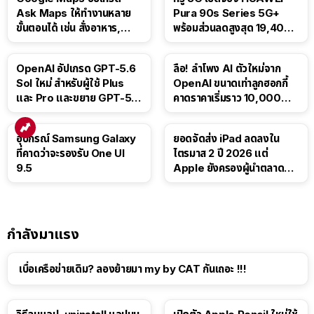
Ask Maps ให้ทำงานหลาย
Pura 90s Series 5G+
ขั้นตอนได้ เช่น สั่งอาหาร,
พร้อมส่วนลดสูงสุด 19,400
ติดตามขนส่งสาธารณะ
บาท
OpenAI อัปเกรด GPT-5.6
ลือ! ลำโพง AI ตัวใหม่จาก
Sol ใหม่ สำหรับผู้ใช้ Plus
OpenAI ขนาดเท่าลูกฮอกกี้
และ Pro และขยาย GPT-5.6
คาดราคาเริ่มราว 10,000
Luna ให้ผู้ใช้ฟรี
บาท
อุปกรณ์ Samsung Galaxy
ยอดจัดส่ง iPad ลดลงใน
ที่คาดว่าจะรองรับ One UI
ไตรมาส 2 ปี 2026 แต่
9.5
Apple ยังครองผู้นำตลาด
แท็บเล็ต
กำลังมาแรง
เบื่อเครือข่ายเดิม? ลองย้ายมา my by CAT กันเถอะ !!!