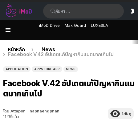
ค้นหา:
ส
ผิ
iMoD Drive
Max Guard
LUXESLA
เมนู
เรื่อง
คุณอยู่ที่นี่:
หน้าหลัก
News
Facebook V.42 อัปเดตแก้ปัญหากินแบตมากเกินไป
ล่าสุด
APPLICATION
APPSTORE APP
NEWS
Facebook V.42 อัปเดตแก้ปัญหากินแบ
ตมากเกินไป
โดย
Attapon Thaphaengphan
1.4k
ดู
11 ปีที่แล้ว