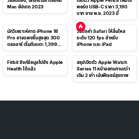
วิธีลบแอป, uninstall แอปบน
เปิดตัว Apple Pencil ใหม่ใช้
Mac อัปเดต 2023
พอร์ต USB-C ราคา 3,190
บาท ขาย พ.ย. 2023 นี้
นักวิเคราะห์คาด iPhone 18
วิธีตั้งค่า Safari ให้ลื่นไหล
Pro อาจแพงขึ้นสูงสุด 300
ระดับ 120 fps สำหรับ
ดอลลาร์ เริ่มต้นแตะ 1,399
iPhone และ iPad
ดอลลาร์
Fitbit ซิงก์ข้อมูลไปยัง Apple
สรุปเปิดตัว Apple Watch
Health ได้แล้ว
Series 11 หน้าจอทนทานกว่า
เดิม 2 เท่า เน้นฟีเจอร์สุขภาพ