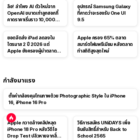
ลือ! ลำโพง AI ตัวใหม่จาก
อุปกรณ์ Samsung Galaxy
OpenAI ขนาดเท่าลูกฮอกกี้
ที่คาดว่าจะรองรับ One UI
คาดราคาเริ่มราว 10,000
9.5
บาท
ยอดจัดส่ง iPad ลดลงใน
Apple ครอง 65% ตลาด
ไตรมาส 2 ปี 2026 แต่
สมาร์ตโฟนพรีเมียม หลังตลาด
Apple ยังครองผู้นำตลาด
ทำสถิติสูงสุดใหม่
แท็บเล็ต
กำลังมาแรง
ตั้งค่ากล้องคุมโทนภาพด้วย Photographic Style ใน iPhone
16, iPhone 16 Pro
Apple กวาดล้างคลิปหลุด
วิธีการสมัคร UNiDAYS เพื่อ
iPhone 18 Pro หลังวิดีโอ
ยืนยันสิทธิ์สำหรับ Back to
Drop Test ปลิวหายจากสื่อ
School 2565