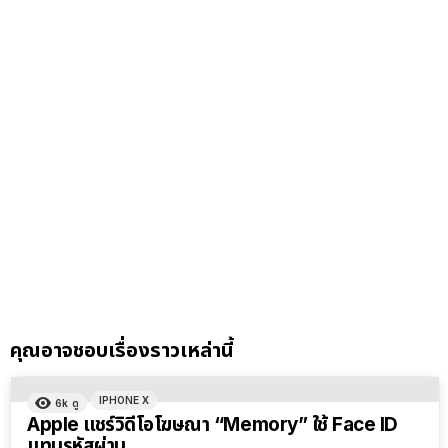
คุณอาจชอบเรื่องราวเหล่านี้
IPHONE X
6k
ดู
Apple แชร์วิดีโอโฆษณา “Memory” ใช้ Face ID
แทนรหัสผ่าน