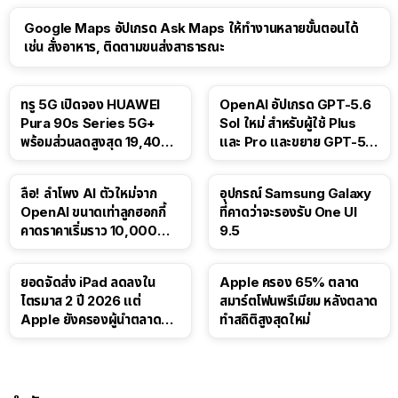
Google Maps อัปเกรด Ask Maps ให้ทำงานหลายขั้นตอนได้
เช่น สั่งอาหาร, ติดตามขนส่งสาธารณะ
ทรู 5G เปิดจอง HUAWEI
OpenAI อัปเกรด GPT-5.6
Pura 90s Series 5G+
Sol ใหม่ สำหรับผู้ใช้ Plus
พร้อมส่วนลดสูงสุด 19,400
และ Pro และขยาย GPT-5.6
บาท
Luna ให้ผู้ใช้ฟรี
ลือ! ลำโพง AI ตัวใหม่จาก
อุปกรณ์ Samsung Galaxy
OpenAI ขนาดเท่าลูกฮอกกี้
ที่คาดว่าจะรองรับ One UI
คาดราคาเริ่มราว 10,000
9.5
บาท
ยอดจัดส่ง iPad ลดลงใน
Apple ครอง 65% ตลาด
ไตรมาส 2 ปี 2026 แต่
สมาร์ตโฟนพรีเมียม หลังตลาด
Apple ยังครองผู้นำตลาด
ทำสถิติสูงสุดใหม่
แท็บเล็ต