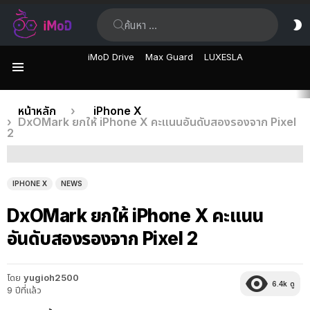
ค้นหา:
ส
ผิ
iMoD Drive
Max Guard
LUXESLA
เมนู
เรื่อง
คุณอยู่ที่นี่:
หน้าหลัก
iPhone X
DxOMark ยกให้ iPhone X คะแนนอันดับสองรองจาก Pixel
ล่าสุด
2
IPHONE X
NEWS
DxOMark ยกให้ iPhone X คะแนน
อันดับสองรองจาก Pixel 2
โดย
yugioh2500
6.4k
ดู
9 ปีที่แล้ว