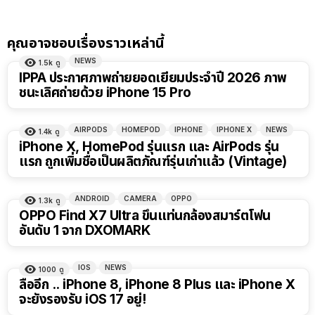
คุณอาจชอบเรื่องราวเหล่านี้
NEWS
1.5k
ดู
IPPA ประกาศภาพถ่ายยอดเยี่ยมประจำปี 2026 ภาพ
ชนะเลิศถ่ายด้วย iPhone 15 Pro
AIRPODS
HOMEPOD
IPHONE
IPHONE X
NEWS
1.4k
ดู
iPhone X, HomePod รุ่นแรก และ AirPods รุ่น
แรก ถูกเพิ่มชื่อเป็นผลิตภัณฑ์รุ่นเก่าแล้ว (Vintage)
ANDROID
CAMERA
OPPO
1.3k
ดู
OPPO Find X7 Ultra ขึ้นแท่นกล้องสมาร์ตโฟน
อันดับ 1 จาก DXOMARK
IOS
NEWS
1000
ดู
ลืออีก .. iPhone 8, iPhone 8 Plus และ iPhone X
จะยังรองรับ iOS 17 อยู่!