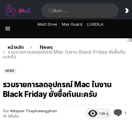
ค้นหา:
ส
ผิ
iMoD Drive
Max Guard
LUXESLA
เมนู
เรื่อง
คุณอยู่ที่นี่:
หน้าหลัก
News
รวมรายการลดอุปกรณ์ Mac ในงาน Black Friday ยังซื้อทัน
ล่าสุด
นะครับ
NEWS
รวมรายการลดอุปกรณ์ Mac ในงาน
Black Friday ยังซื้อทันนะครับ
โดย
Attapon Thaphaengphan
คว
1
1.6k
ดู
15 ปีที่แล้ว
คิด
เห็