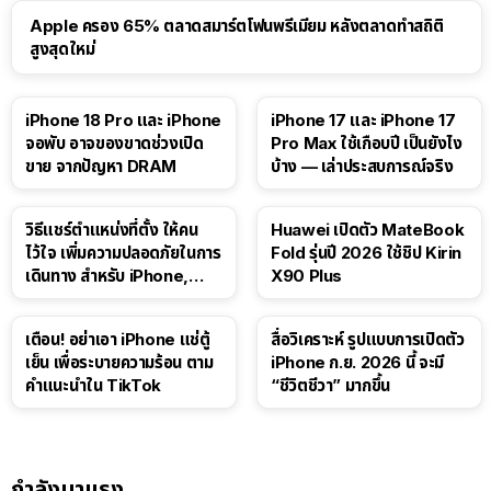
Apple ครอง 65% ตลาดสมาร์ตโฟนพรีเมียม หลังตลาดทำสถิติ
สูงสุดใหม่
41:47
iPhone 18 Pro และ iPhone
iPhone 17 และ iPhone 17
จอพับ อาจของขาดช่วงเปิด
Pro Max ใช้เกือบปี เป็นยังไง
ขาย จากปัญหา DRAM
บ้าง — เล่าประสบการณ์จริง
วิธีแชร์ตำแหน่งที่ตั้ง ให้คน
Huawei เปิดตัว MateBook
ไว้ใจ เพิ่มความปลอดภัยในการ
Fold รุ่นปี 2026 ใช้ชิป Kirin
เดินทาง สำหรับ iPhone,
X90 Plus
iPad
เตือน! อย่าเอา iPhone แช่ตู้
สื่อวิเคราะห์ รูปแบบการเปิดตัว
เย็น เพื่อระบายความร้อน ตาม
iPhone ก.ย. 2026 นี้ จะมี
คำแนะนำใน TikTok
“ชีวิตชีวา” มากขึ้น
กำลังมาแรง