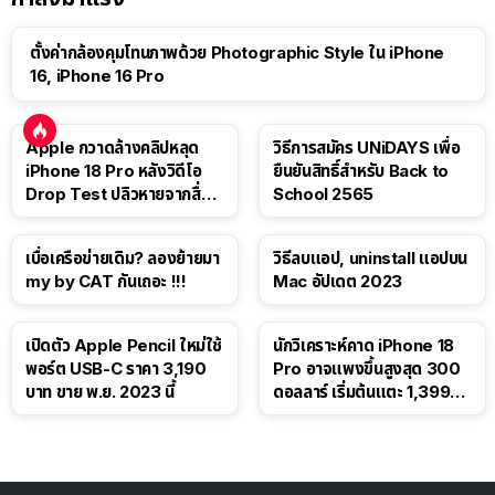
ตั้งค่ากล้องคุมโทนภาพด้วย Photographic Style ใน iPhone
16, iPhone 16 Pro
Apple กวาดล้างคลิปหลุด
วิธีการสมัคร UNiDAYS เพื่อ
iPhone 18 Pro หลังวิดีโอ
ยืนยันสิทธิ์สำหรับ Back to
Drop Test ปลิวหายจากสื่อ
School 2565
โซเชียล
เบื่อเครือข่ายเดิม? ลองย้ายมา
วิธีลบแอป, uninstall แอปบน
my by CAT กันเถอะ !!!
Mac อัปเดต 2023
เปิดตัว Apple Pencil ใหม่ใช้
นักวิเคราะห์คาด iPhone 18
พอร์ต USB-C ราคา 3,190
Pro อาจแพงขึ้นสูงสุด 300
บาท ขาย พ.ย. 2023 นี้
ดอลลาร์ เริ่มต้นแตะ 1,399
ดอลลาร์