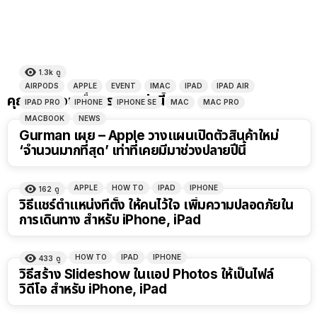
1.3k
ดู
AIRPODS
APPLE
EVENT
IMAC
IPAD
IPAD AIR
คุณอาจชอบเรื่องราวเหล่านี้
IPAD PRO
IPHONE
IPHONE SE
MAC
MAC PRO
MACBOOK
NEWS
Gurman เผย – Apple วางแผนเปิดตัวสินค้าใหม่
‘จำนวนมากที่สุด’ เท่าที่เคยมีมาช่วงปลายปีนี้
APPLE
HOW TO
IPAD
IPHONE
162
ดู
วิธีแชร์ตำแหน่งที่ตั้ง ให้คนไว้ใจ เพิ่มความปลอดภัยใน
การเดินทาง สำหรับ iPhone, iPad
HOW TO
IPAD
IPHONE
433
ดู
วิธีสร้าง Slideshow ในแอป Photos ให้เป็นไฟล์
วิดีโอ สำหรับ iPhone, iPad