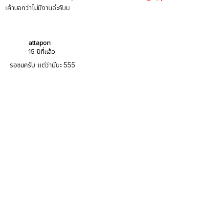
เค้าบอกว่าไม่มีงานอ่ะคับบ
attapon
15 ปีที่แล้ว
รอชมครับ แต่ว่ามีนะ 555