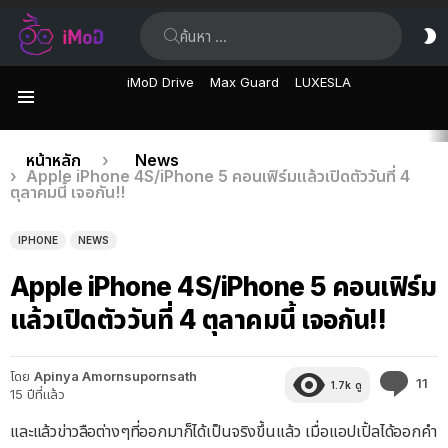
ค้นหา:
ส
ผิ
iMoD Drive
Max Guard
LUXESLA
เมนู
เรื่อง
คุณอยู่ที่นี่:
หน้าหลัก
News
Apple iPhone 4S/iPhone 5 คอนเฟิร์มแล้วเปิดตัววันที่ 4
ล่าสุด
ตุลาคมนี้ เจอกัน!!
IPHONE
NEWS
Apple iPhone 4S/iPhone 5 คอนเฟิร์ม
แล้วเปิดตัววันที่ 4 ตุลาคมนี้ เจอกัน!!
โดย
Apinya Amornsupornsath
คว
11
1.7k
ดู
15 ปีที่แล้ว
คิด
เห็
และแล้วข่าวลือต่างๆที่ออกมาก็ได้เป็นจริงขึ้นแล้ว เมื่อแอปเปิ้ลได้ออกคำ