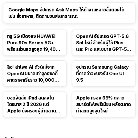
Google Maps อัปเกรด Ask Maps ให้ทำงานหลายขั้นตอนได้
เช่น สั่งอาหาร, ติดตามขนส่งสาธารณะ
ทรู 5G เปิดจอง HUAWEI
OpenAI อัปเกรด GPT-5.6
Pura 90s Series 5G+
Sol ใหม่ สำหรับผู้ใช้ Plus
พร้อมส่วนลดสูงสุด 19,400
และ Pro และขยาย GPT-5.6
บาท
Luna ให้ผู้ใช้ฟรี
ลือ! ลำโพง AI ตัวใหม่จาก
อุปกรณ์ Samsung Galaxy
OpenAI ขนาดเท่าลูกฮอกกี้
ที่คาดว่าจะรองรับ One UI
คาดราคาเริ่มราว 10,000
9.5
บาท
ยอดจัดส่ง iPad ลดลงใน
Apple ครอง 65% ตลาด
ไตรมาส 2 ปี 2026 แต่
สมาร์ตโฟนพรีเมียม หลังตลาด
Apple ยังครองผู้นำตลาด
ทำสถิติสูงสุดใหม่
แท็บเล็ต