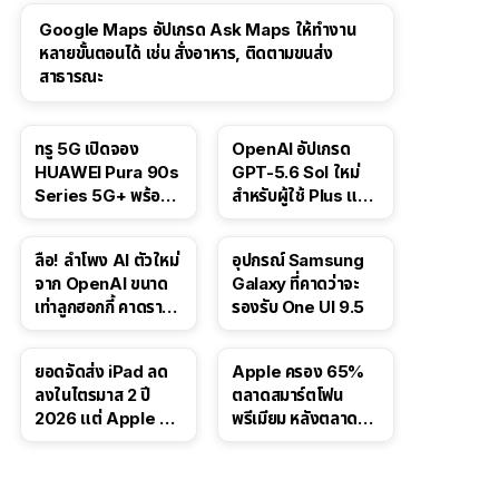
Google Maps อัปเกรด Ask Maps ให้ทำงาน
หลายขั้นตอนได้ เช่น สั่งอาหาร, ติดตามขนส่ง
สาธารณะ
ทรู 5G เปิดจอง
OpenAI อัปเกรด
HUAWEI Pura 90s
GPT-5.6 Sol ใหม่
Series 5G+ พร้อม
สำหรับผู้ใช้ Plus และ
ส่วนลดสูงสุด 19,400
Pro และขยาย GPT-
บาท
5.6 Luna ให้ผู้ใช้ฟรี
ลือ! ลำโพง AI ตัวใหม่
อุปกรณ์ Samsung
จาก OpenAI ขนาด
Galaxy ที่คาดว่าจะ
เท่าลูกฮอกกี้ คาดราคา
รองรับ One UI 9.5
เริ่มราว 10,000 บาท
ยอดจัดส่ง iPad ลด
Apple ครอง 65%
ลงในไตรมาส 2 ปี
ตลาดสมาร์ตโฟน
2026 แต่ Apple ยัง
พรีเมียม หลังตลาดทำ
ครองผู้นำตลาด
สถิติสูงสุดใหม่
แท็บเล็ต