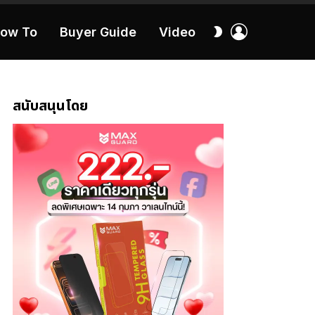
เข้า
สลับ
ow To
Buyer Guide
Video
สู่
ผิว
ระบบ
40:16
สนับสนุนโดย