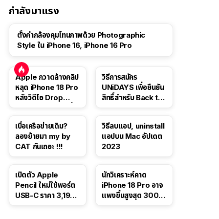
กำลังมาแรง
ตั้งค่ากล้องคุมโทนภาพด้วย Photographic
Style ใน iPhone 16, iPhone 16 Pro
Apple กวาดล้างคลิป
วิธีการสมัคร
หลุด iPhone 18 Pro
UNiDAYS เพื่อยืนยัน
หลังวิดีโอ Drop
สิทธิ์สำหรับ Back to
Test ปลิวหายจากสื่อ
School 2565
โซเชียล
เบื่อเครือข่ายเดิม?
วิธีลบแอป, uninstall
ลองย้ายมา my by
แอปบน Mac อัปเดต
CAT กันเถอะ !!!
2023
เปิดตัว Apple
นักวิเคราะห์คาด
Pencil ใหม่ใช้พอร์ต
iPhone 18 Pro อาจ
USB-C ราคา 3,190
แพงขึ้นสูงสุด 300
บาท ขาย พ.ย. 2023
ดอลลาร์ เริ่มต้นแตะ
นี้
1,399 ดอลลาร์