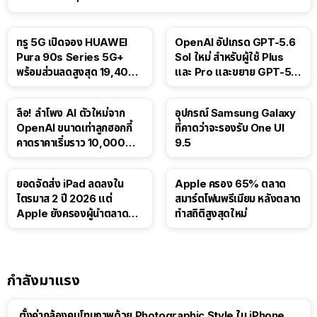
ทรู 5G เปิดจอง HUAWEI
OpenAI อัปเกรด GPT-5.6
Pura 90s Series 5G+
Sol ใหม่ สำหรับผู้ใช้ Plus
พร้อมส่วนลดสูงสุด 19,400
และ Pro และขยาย GPT-5.6
บาท
Luna ให้ผู้ใช้ฟรี
ลือ! ลำโพง AI ตัวใหม่จาก
อุปกรณ์ Samsung Galaxy
OpenAI ขนาดเท่าลูกฮอกกี้
ที่คาดว่าจะรองรับ One UI
คาดราคาเริ่มราว 10,000
9.5
บาท
ยอดจัดส่ง iPad ลดลงใน
Apple ครอง 65% ตลาด
ไตรมาส 2 ปี 2026 แต่
สมาร์ตโฟนพรีเมียม หลังตลาด
Apple ยังครองผู้นำตลาด
ทำสถิติสูงสุดใหม่
แท็บเล็ต
กำลังมาแรง
ตั้งค่ากล้องคุมโทนภาพด้วย Photographic Style ใน iPhone