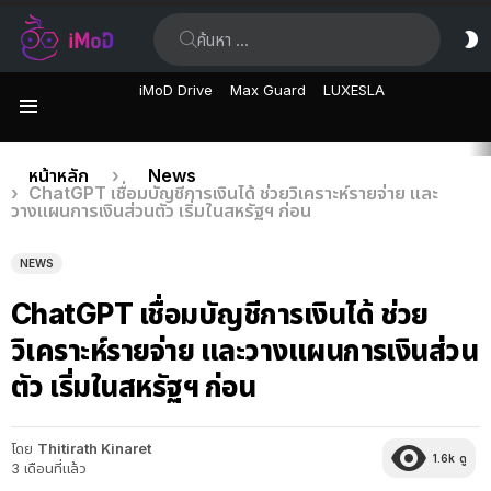
ค้นหา:
ส
ผิ
iMoD Drive
Max Guard
LUXESLA
เมนู
เรื่อง
คุณอยู่ที่นี่:
หน้าหลัก
News
ChatGPT เชื่อมบัญชีการเงินได้ ช่วยวิเคราะห์รายจ่าย และ
ล่าสุด
วางแผนการเงินส่วนตัว เริ่มในสหรัฐฯ ก่อน
NEWS
ChatGPT เชื่อมบัญชีการเงินได้ ช่วย
วิเคราะห์รายจ่าย และวางแผนการเงินส่วน
ตัว เริ่มในสหรัฐฯ ก่อน
โดย
Thitirath Kinaret
1.6k
ดู
3 เดือนที่แล้ว