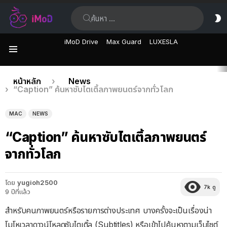
ค้นหา:
ส
ผิ
iMoD Drive
Max Guard
LUXESLA
เมนู
เรื่อง
คุณอยู่ที่นี่:
หน้าหลัก
News
“Caption” ค้นหาซับไตเติ้ลภาพยนตร์จากทั่วโลก
ล่าสุด
MAC
NEWS
“Caption” ค้นหาซับไตเติ้ลภาพยนตร์
จากทั่วโลก
โดย
yugioh2500
7k
ดู
9 ปีที่แล้ว
สำหรับคนภาพยนตร์หรือรายการต่างประเทศ บางครั้งจะเป็นเรื่องน่า
โมโหเวลาดาวน์โหลดซับไตเติ้ล (Subtitles) หรือเข้าไปค้นหาตามเว็บไซต์