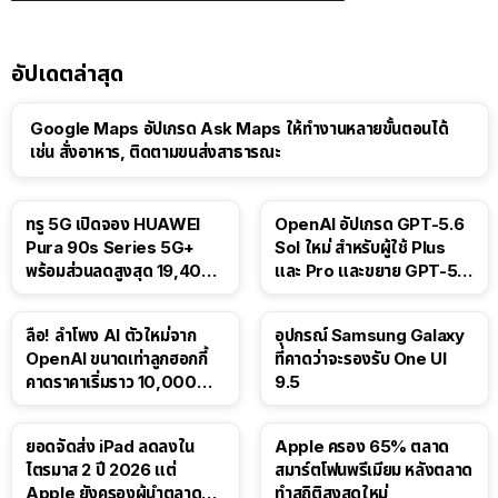
อัปเดตล่าสุด
Google Maps อัปเกรด Ask Maps ให้ทำงานหลายขั้นตอนได้
เช่น สั่งอาหาร, ติดตามขนส่งสาธารณะ
ทรู 5G เปิดจอง HUAWEI
OpenAI อัปเกรด GPT-5.6
Pura 90s Series 5G+
Sol ใหม่ สำหรับผู้ใช้ Plus
พร้อมส่วนลดสูงสุด 19,400
และ Pro และขยาย GPT-5.6
บาท
Luna ให้ผู้ใช้ฟรี
ลือ! ลำโพง AI ตัวใหม่จาก
อุปกรณ์ Samsung Galaxy
OpenAI ขนาดเท่าลูกฮอกกี้
ที่คาดว่าจะรองรับ One UI
คาดราคาเริ่มราว 10,000
9.5
บาท
ยอดจัดส่ง iPad ลดลงใน
Apple ครอง 65% ตลาด
ไตรมาส 2 ปี 2026 แต่
สมาร์ตโฟนพรีเมียม หลังตลาด
Apple ยังครองผู้นำตลาด
ทำสถิติสูงสุดใหม่