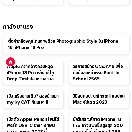
แท็บเล็ต
กำลังมาแรง
ตั้งค่ากล้องคุมโทนภาพด้วย Photographic Style ใน iPhone
16, iPhone 16 Pro
Apple กวาดล้างคลิปหลุด
วิธีการสมัคร UNiDAYS เพื่อ
iPhone 18 Pro หลังวิดีโอ
ยืนยันสิทธิ์สำหรับ Back to
Drop Test ปลิวหายจากสื่อ
School 2565
โซเชียล
เบื่อเครือข่ายเดิม? ลองย้ายมา
วิธีลบแอป, uninstall แอปบน
my by CAT กันเถอะ !!!
Mac อัปเดต 2023
เปิดตัว Apple Pencil ใหม่ใช้
นักวิเคราะห์คาด iPhone 18
พอร์ต USB-C ราคา 3,190
Pro อาจแพงขึ้นสูงสุด 300
บาท ขาย พ.ย. 2023 นี้
ดอลลาร์ เริ่มต้นแตะ 1,399