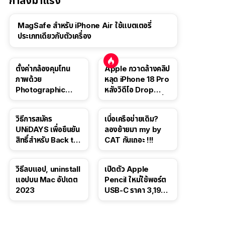
กำลังมาแรง
MagSafe สำหรับ iPhone Air ใช้แบตเตอรี่
ประเภทเดียวกับตัวเครื่อง
ตั้งค่ากล้องคุมโทน
Apple กวาดล้างคลิป
ภาพด้วย
หลุด iPhone 18 Pro
Photographic
หลังวิดีโอ Drop
Style ใน iPhone 16,
Test ปลิวหายจากสื่อ
iPhone 16 Pro
โซเชียล
วิธีการสมัคร
เบื่อเครือข่ายเดิม?
UNiDAYS เพื่อยืนยัน
ลองย้ายมา my by
สิทธิ์สำหรับ Back to
CAT กันเถอะ !!!
School 2565
วิธีลบแอป, uninstall
เปิดตัว Apple
แอปบน Mac อัปเดต
Pencil ใหม่ใช้พอร์ต
2023
USB-C ราคา 3,190
บาท ขาย พ.ย. 2023
นี้