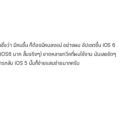
่อว่า มีคนขึ้น ก็ต้องมีคนลงแน่ อย่างผม อัปเดตขี้น iOS 6
iOS6 มาก ลื่นจริงๆ) ขาดหลายทวีคที่ผมใช้งาน มันเลยขัดๆ
การกลับ iOS 5 นั้นก็ง่ายแสนง่ายมากครับ