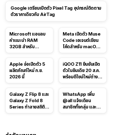
Google เตรียมเปิดตัว Pixel Tag อุปกรณ์ติดตาม
ตัวราคาเดียวกับ AirTag
Microsoft แอบลบ
Meta เปิดตัว Muse
คำแนะนำ RAM
Code เอเจนต์เขียน
32GB สำหรับ
โค้ดสำหรับ macOS
Windows 11 ออก
และ Linux
จากเว็บตัวเอง
Apple จ่อเปิดตัว 5
iQOO Z11 ยืนยันเปิด
ผลิตภัณฑ์ใหม่ ก.ย.
ตัวในอินเดีย 20 ส.ค.
2026 นี้
พร้อมดีไซน์ใหม่ต่าง
จากรุ่นจีน
Galaxy Z Flip 8 และ
WhatsApp เพิ่ม
Galaxy Z Fold 8
@all แจ้งเตือน
Series ทำลายสถิติ
สมาชิกทั้งกลุ่ม และอัป
ยอดจองในเกาหลีใต้
เกรดโพลล์สำหรับแช
ตกลุ่ม