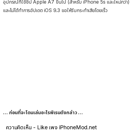
อุปกรณ์ที่ใช้ชิป Apple A7 ขึ้นไป (สำหรับ iPhone 5s และใหม่กว่า)
และไม่ได้ทำการอัปเดต iOS 9.3 ขอให้รีบกระทำเสียโดยเร็ว
… ก่อนที่จะโดนเล่นอะไรพิเรนดังกล่าว …
ความคิดเห็น - Like เพจ iPhoneMod.net