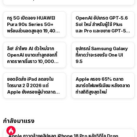
ทรู 5G เปิดจอง HUAWEI
OpenAI อัปเกรด GPT-5.6
Pura 90s Series 5G+
Sol ใหม่ สำหรับผู้ใช้ Plus
พร้อมส่วนลดสูงสุด 19,400
และ Pro และขยาย GPT-5.6
บาท
Luna ให้ผู้ใช้ฟรี
ลือ! ลำโพง AI ตัวใหม่จาก
อุปกรณ์ Samsung Galaxy
OpenAI ขนาดเท่าลูกฮอกกี้
ที่คาดว่าจะรองรับ One UI
คาดราคาเริ่มราว 10,000
9.5
บาท
ยอดจัดส่ง iPad ลดลงใน
Apple ครอง 65% ตลาด
ไตรมาส 2 ปี 2026 แต่
สมาร์ตโฟนพรีเมียม หลังตลาด
Apple ยังครองผู้นำตลาด
ทำสถิติสูงสุดใหม่
แท็บเล็ต
กำลังมาแรง
Apple กวาดล้างคลิปหลุด iPhone 18 Pro หลังวิดีโอ Drop