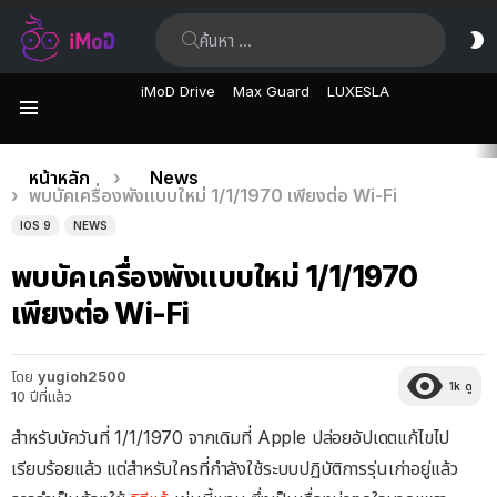
ค้นหา:
ส
ผิ
iMoD Drive
Max Guard
LUXESLA
เมนู
เรื่อง
คุณอยู่ที่นี่:
หน้าหลัก
News
พบบัคเครื่องพังแบบใหม่ 1/1/1970 เพียงต่อ Wi-Fi
ล่าสุด
IOS 9
NEWS
พบบัคเครื่องพังแบบใหม่ 1/1/1970
เพียงต่อ Wi-Fi
โดย
yugioh2500
1k
ดู
10 ปีที่แล้ว
สำหรับบัควันที่ 1/1/1970 จากเดิมที่ Apple ปล่อยอัปเดตแก้ไขไป
เรียบร้อยแล้ว แต่สำหรับใครที่กำลังใช้ระบบปฏิบัติการรุ่นเก่าอยู่แล้ว