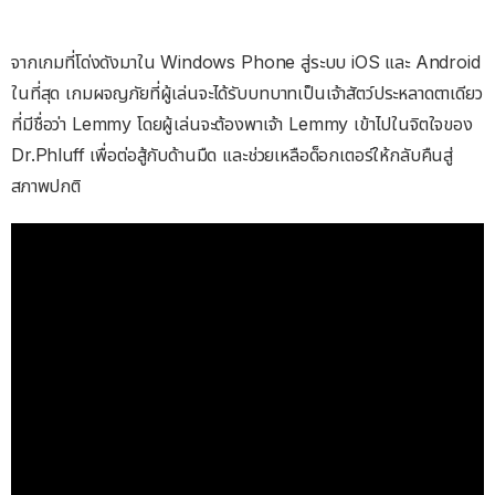
จากเกมที่โด่งดังมาใน Windows Phone สู่ระบบ iOS และ Android
ในที่สุด เกมผจญภัยที่ผู้เล่นจะได้รับบทบาทเป็นเจ้าสัตว์ประหลาดตาเดียว
ที่มีชื่อว่า Lemmy โดยผู้เล่นจะต้องพาเจ้า Lemmy เข้าไปในจิตใจของ
Dr.Phluff เพื่อต่อสู้กับด้านมืด และช่วยเหลือด็อกเตอร์ให้กลับคืนสู่
สภาพปกติ