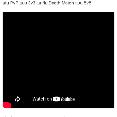
เล่น PvP แบบ 3v3 และทีม Death Match แบบ 8v8