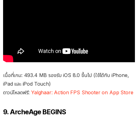
เนื้อที่เกม: 493.4 MB รองรับ iOS 8.0 ขึ้นไป (ใช้ได้กับ iPhone,
iPad และ iPod Touch)
ดาวน์โหลดฟรี:
Yalghaar: Action FPS Shooter on App Store
9. ArcheAge BEGINS