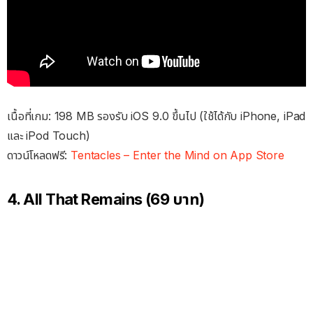
เนื้อที่เกม: 198 MB รองรับ iOS 9.0 ขึ้นไป (ใช้ได้กับ iPhone, iPad
และ iPod Touch)
ดาวน์โหลดฟรี:
Tentacles – Enter the Mind on App Store
4. All That Remains (69 บาท)