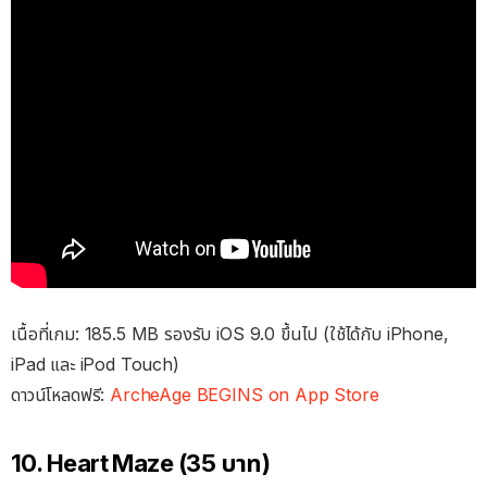
เนื้อที่เกม: 185.5 MB รองรับ iOS 9.0 ขึ้นไป (ใช้ได้กับ iPhone,
iPad และ iPod Touch)
ดาวน์โหลดฟรี:
ArcheAge BEGINS on App Store
10. Heart Maze (35 บาท)