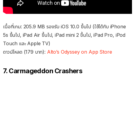
เนื้อที่เกม: 205.9 MB รองรับ iOS 10.0 ขึ้นไป (ใช้ได้กับ iPhone
5s ขึ้นไป, iPad Air ขึ้นไป, iPad mini 2 ขึ้นไป, iPad Pro, iPod
Touch และ Apple TV)
ดาวน์โหลด (179 บาท):
Alto’s Odyssey on App Store
7. Carmageddon Crashers