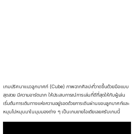
เกมปริศนาแนวลูกบาศก์ (Cube) ภาพฉากศิลปะที่วาดขึ้นด้วยมือแบบ
สุดสวย มีความอาร์ตมาก ให้ประสบการณ์การเล่นที่ดีที่สุดให้กับผู้เล่น
เริ่มต้นการเดินทางแห่งความอยู่รอดด้วยการเดินผ่านขอบลูกบาศก์และ
หมุนไปหมุนมาในมุมมองต่าง ๆ เป็นเกมขายไอเดียเลยครับเกมนี้