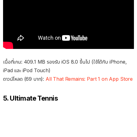
เนื้อที่เกม: 409.1 MB รองรับ iOS 8.0 ขึ้นไป (ใช้ได้กับ iPhone,
iPad และ iPod Touch)
ดาวน์โหลด (69 บาท):
All That Remains: Part 1 on App Store
5. Ultimate Tennis