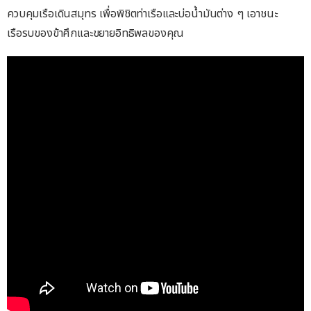
ควบคุมเรือเดินสมุทร เพื่อพิชิตท่าเรือและบ่อน้ำมันต่าง ๆ เอาชนะ
เรือรบของข้าศึกและขยายอิทธิพลของคุณ