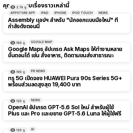
คุณอาจชอบเรื่องราวเหล่านี้
2.7k
ดู
APPSTORE APP
IPAD
IPHONE
IPOD TOUCH
NEWS
Assembly แอปฯ สำหรับ "นักออกแบบมือใหม่" ที่
กำลังดังตอนนี้
GOOGLE MAP
160
ดู
Google Maps อัปเกรด Ask Maps ให้ทำงานหลาย
ขั้นตอนได้ เช่น สั่งอาหาร, ติดตามขนส่งสาธารณะ
PR NEWS
190
ดู
ทรู 5G เปิดจอง HUAWEI Pura 90s Series 5G+
พร้อมส่วนลดสูงสุด 19,400 บาท
NEWS
120
ดู
OpenAI อัปเกรด GPT-5.6 Sol ใหม่ สำหรับผู้ใช้
Plus และ Pro และขยาย GPT-5.6 Luna ให้ผู้ใช้ฟรี
AI
120
ดู