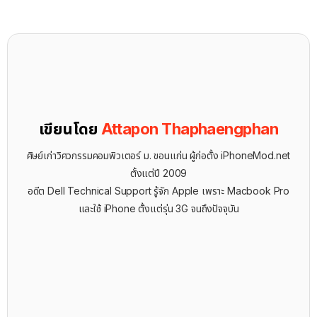
เขียนโดย
Attapon Thaphaengphan
ศิษย์เก่าวิศวกรรมคอมพิวเตอร์ ม. ขอนแก่น ผู้ก่อตั้ง iPhoneMod.net
ตั้งแต่ปี 2009
อดีต Dell Technical Support รู้จัก ​Apple เพราะ Macbook Pro
และใช้ iPhone ตั้งแต่รุ่น 3G จนถึงปัจจุบัน