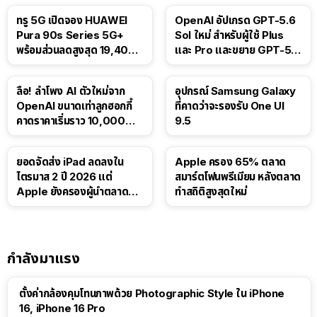
ทรู 5G เปิดจอง HUAWEI
OpenAI อัปเกรด GPT-5.6
Pura 90s Series 5G+
Sol ใหม่ สำหรับผู้ใช้ Plus
พร้อมส่วนลดสูงสุด 19,400
และ Pro และขยาย GPT-5.6
บาท
Luna ให้ผู้ใช้ฟรี
ลือ! ลำโพง AI ตัวใหม่จาก
อุปกรณ์ Samsung Galaxy
OpenAI ขนาดเท่าลูกฮอกกี้
ที่คาดว่าจะรองรับ One UI
คาดราคาเริ่มราว 10,000
9.5
บาท
ยอดจัดส่ง iPad ลดลงใน
Apple ครอง 65% ตลาด
ไตรมาส 2 ปี 2026 แต่
สมาร์ตโฟนพรีเมียม หลังตลาด
Apple ยังครองผู้นำตลาด
ทำสถิติสูงสุดใหม่
แท็บเล็ต
กำลังมาแรง
ตั้งค่ากล้องคุมโทนภาพด้วย Photographic Style ใน iPhone
16, iPhone 16 Pro