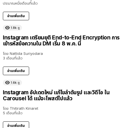
ประมาณหนึ่งเดือนที่แล้ว
อ่านเพิ่มเติม
1.8k
ดู
Instagram เตรียมยุติ End-to-End Encryption การ
เข้ารหัสข้อความใน DM เริ่ม 8 พ.ค. นี้
โดย
Nattida Suriyodara
3 เดือนที่แล้ว
อ่านเพิ่มเติม
1.6k
ดู
Instagram อัปเดตใหม่ แก้ไขลำดับรูป และวิดีโอ ใน
Carousel ได้ แม้จะโพสต์ไปแล้ว
โดย
Thitirath Kinaret
5 เดือนที่แล้ว
อ่านเพิ่มเติม