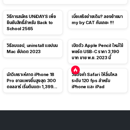
วิธีการสมัคร UNiDAYS เพื่อ
เบื่อเครือข่ายเดิม? ลองย้ายมา
ยืนยันสิทธิ์สำหรับ Back to
my by CAT กันเถอะ !!!
School 2565
วิธีลบแอป, uninstall แอปบน
เปิดตัว Apple Pencil ใหม่ใช้
Mac อัปเดต 2023
พอร์ต USB-C ราคา 3,190
บาท ขาย พ.ย. 2023 นี้
นักวิเคราะห์คาด iPhone 18
วิธีตั้งค่า Safari ให้ลื่นไหล
Pro อาจแพงขึ้นสูงสุด 300
ระดับ 120 fps สำหรับ
ดอลลาร์ เริ่มต้นแตะ 1,399
iPhone และ iPad
ดอลลาร์