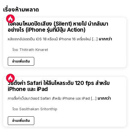
เรื่องห้ามพลาด
ไอคอนโหมดปิดเสียง (Silent) หายไป นำกลับมา
อย่างไร (iPhone รุ่นที่มีปุ่ม Action)
มากกว่า
หลังจากอัปเดตเป็น iOS 18 หรือแม้ iPhone 16 เครื่องใหม่ […]
โดย
Thitirath Kinaret
อ่านเพิ่มเติม
วิธีตั้งค่า Safari ให้ลื่นไหลระดับ 120 fps สำหรับ
iPhone และ iPad
มากกว่า
การตั้งค่าเว็ปเบาว์เซอร์ Safari สำหรับ iPhone และ iPad […]
โดย
Sasithakan Sritonthip
อ่านเพิ่มเติม