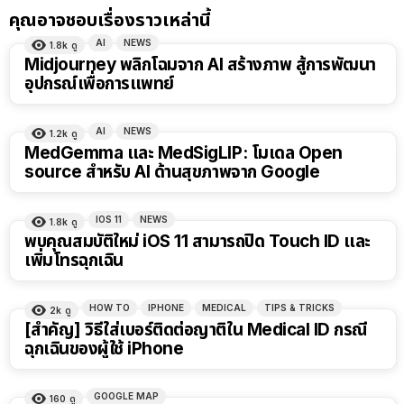
คุณอาจชอบเรื่องราวเหล่านี้
AI
NEWS
1.8k
ดู
Midjourney พลิกโฉมจาก AI สร้างภาพ สู้การพัฒนา
อุปกรณ์เพื่อการแพทย์
AI
NEWS
1.2k
ดู
MedGemma และ MedSigLIP: โมเดล Open
source สำหรับ AI ด้านสุขภาพจาก Google
IOS 11
NEWS
1.8k
ดู
พบคุณสมบัติใหม่ iOS 11 สามารถปิด Touch ID และ
เพิ่มโทรฉุกเฉิน
HOW TO
IPHONE
MEDICAL
TIPS & TRICKS
2k
ดู
[สำคัญ] วิธีใส่เบอร์ติดต่อญาติใน Medical ID กรณี
ฉุกเฉินของผู้ใช้ iPhone
GOOGLE MAP
160
ดู