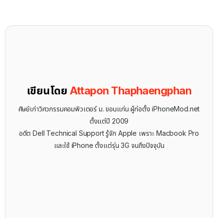
เขียนโดย
Attapon Thaphaengphan
ศิษย์เก่าวิศวกรรมคอมพิวเตอร์ ม. ขอนแก่น ผู้ก่อตั้ง iPhoneMod.net
ตั้งแต่ปี 2009
อดีต Dell Technical Support รู้จัก ​Apple เพราะ Macbook Pro
และใช้ iPhone ตั้งแต่รุ่น 3G จนถึงปัจจุบัน