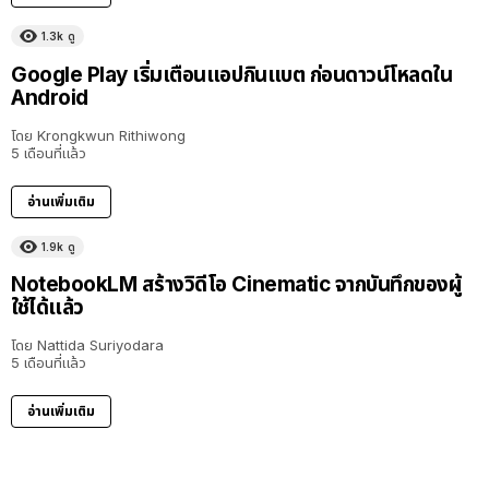
1.3k
ดู
Google Play เริ่มเตือนแอปกินแบต ก่อนดาวน์โหลดใน
Android
โดย
Krongkwun Rithiwong
5 เดือนที่แล้ว
อ่านเพิ่มเติม
1.9k
ดู
NotebookLM สร้างวิดีโอ Cinematic จากบันทึกของผู้
ใช้ได้แล้ว
โดย
Nattida Suriyodara
5 เดือนที่แล้ว
อ่านเพิ่มเติม