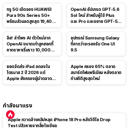
ทรู 5G เปิดจอง HUAWEI
OpenAI อัปเกรด GPT-5.6
Pura 90s Series 5G+
Sol ใหม่ สำหรับผู้ใช้ Plus
พร้อมส่วนลดสูงสุด 19,400
และ Pro และขยาย GPT-5.6
บาท
Luna ให้ผู้ใช้ฟรี
ลือ! ลำโพง AI ตัวใหม่จาก
อุปกรณ์ Samsung Galaxy
OpenAI ขนาดเท่าลูกฮอกกี้
ที่คาดว่าจะรองรับ One UI
คาดราคาเริ่มราว 10,000
9.5
บาท
ยอดจัดส่ง iPad ลดลงใน
Apple ครอง 65% ตลาด
ไตรมาส 2 ปี 2026 แต่
สมาร์ตโฟนพรีเมียม หลังตลาด
Apple ยังครองผู้นำตลาด
ทำสถิติสูงสุดใหม่
แท็บเล็ต
กำลังมาแรง
Apple กวาดล้างคลิปหลุด iPhone 18 Pro หลังวิดีโอ Drop
Test ปลิวหายจากสื่อโซเชียล