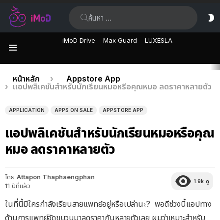
ค้นหา:
ส
ผิ
iMoD Drive
Max Guard
LUXESLA
เมนู
เรื่อง
คุณอยู่ที่นี่:
หน้าหลัก
Appstore App
แอปพลิเคชันสำหรับนักเรียนหมอหรือคุณหมอ ลดราคาหลายตัว
ล่าสุด
APPLICATION
APPS ON SALE
APPSTORE APP
แอปพลิเคชันสำหรับนักเรียนหมอหรือคุณ
หมอ ลดราคาหลายตัว
โดย
Attapon Thaphaengphan
1.9k
ดู
11 ปีที่แล้ว
ในที่นี้มีใครกำลังเรียนสายแพทย์อยู่หรือเปล่านะ? พอดีช่วงนี้แอปทาง
ด้านการแพทย์จัดขบวนมาลดราคากันหลายตัวเลย ผมว่าเหมาะสำหรับ