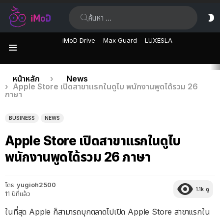
ค้นหา:
ส
ผิ
iMoD Drive
Max Guard
LUXESLA
เมนู
เรื่อง
คุณอยู่ที่นี่:
หน้าหลัก
News
Apple Store เปิดสาขาแรกในดูไบ พนักงานพูดได้รวม 26
ล่าสุด
ภาษา
BUSINESS
NEWS
Apple Store เปิดสาขาแรกในดูไบ
พนักงานพูดได้รวม 26 ภาษา
โดย
yugioh2500
1.1k
ดู
11 ปีที่แล้ว
ในที่สุด Apple ก็สามารถบุกตลาดไปเปิด Apple Store สาขาแรกใน