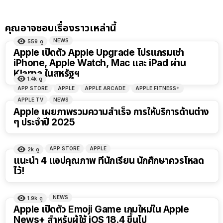
คุณอาจชอบเรื่องราวเหล่านี้
NEWS
559
ดู
Apple เปิดตัว Apple Upgrade โปรแกรมเช่า
iPhone, Apple Watch, Mac และ iPad ผ่าน
Klarna ในสหรัฐฯ
1.4k
ดู
APP STORE
APPLE
APPLE ARCADE
APPLE FITNESS+
APPLE TV
NEWS
Apple เผยภาพรวมความสำเร็จ การให้บริการด้านต่าง
ๆ ประจำปี 2025
APP STORE
APPLE
2k
ดู
แนะนำ 4 แอปคุณภาพ ที่นักเรียน นักศึกษาควรโหลด
ไว้!
NEWS
1.9k
ดู
Apple เปิดตัว Emoji Game เกมใหม่ใน Apple
News+ สำหรับผู้ใช้ iOS 18.4 ขึ้นไป