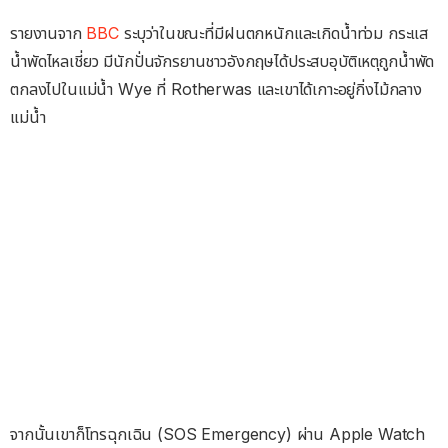
รายงานจาก
BBC
ระบุว่าในขณะที่มีฝนตกหนักและเกิดน้ำท่วม กระแส
น้ำพัดไหลเชี่ยว มีนักปั่นจักรยานชาวอังกฤษได้ประสบอุบัติเหตุถูกน้ำพัด
ตกลงไปในแม่น้ำ Wye ที่ Rotherwas และเขาได้เกาะอยู่กิ่งไม้กลาง
แม่น้ำ
จากนั้นเขาก็โทรฉุกเฉิน (SOS Emergency) ผ่าน Apple Watch