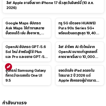
ลือ! Apple อาจขึ้นราคา iPhone 17 เร็วสุดวันจันทร์นี้ (10 ส.ค.
2026)
Google Maps อัปเกรด
ทรู 5G เปิดจอง HUAWEI
Ask Maps ให้ทำงานหลาย
Pura 90s Series 5G+
ขั้นตอนได้ เช่น สั่งอาหาร,
พร้อมส่วนลดสูงสุด 19,400
ติดตามขนส่งสาธารณะ
บาท
OpenAI อัปเกรด GPT-5.6
ลือ! ลำโพง AI ตัวใหม่จาก
Sol ใหม่ สำหรับผู้ใช้ Plus
OpenAI ขนาดเท่าลูกฮอกกี้
และ Pro และขยาย GPT-5.6
คาดราคาเริ่มราว 10,000
Luna ให้ผู้ใช้ฟรี
บาท
อุปกรณ์ Samsung Galaxy
ยอดจัดส่ง iPad ลดลงใน
ที่คาดว่าจะรองรับ One UI
ไตรมาส 2 ปี 2026 แต่
9.5
Apple ยังครองผู้นำตลาด
แท็บเล็ต
กำลังมาแรง