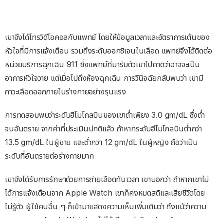
เขาจึงได้โทรวิดีโอคอลกับแพทย์ โดยให้ข้อมูลเวลาและอัตราการเต้นของ
หัวใจที่มีการแจ้งเตือน รวมถึงระดับออกซิเจนในเลือด แพทย์จึงได้ติดต่อ
หน่วยบริการฉุกเฉิน 911 ซึ่งแพทย์ที่มารับตัวเขาไปคาดว่าอาจจะเป็น
อาการหัวใจวาย แต่เมื่อไปถึงห้องฉุกเฉิน การวินิจฉัยกลับพบว่า เขามี
ภาวะเลือดออกภายในร่างกายอย่างรุนแรง
การทดสอบพบว่าระดับฮีโมโกลบินของเขาต่ำเพียง 3.0 gm/dL ซึ่งต่ำ
จนอันตราย จากค่าที่ประเมินปกติแล้ว ถ้าหากระดับฮีโมโกลบินต่ำกว่า
13.5 gm/dL ในผู้ชาย และต่ำกว่า 12 gm/dL ในผู้หญิง ถือว่าเป็น
ระดับที่อันตรายต่อร่างกายมาก
เขาจึงได้รับการรักษาด้วยการถ่ายเลือดทันเวลา เขาบอกว่า ถ้าหากเขาไม่
ได้การแจ้งเตือนจาก Apple Watch เขาก็คงหมดสติและเสียชีวิตโดย
ไม่รู้ตัว ผู้ใช้คนอื่น ๆ ก็เข้ามาแสดงความเห็นเพิ่มเติมว่า ถึงแม้ว่าความ