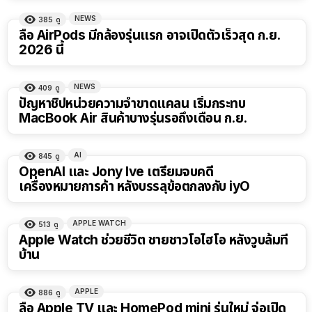
NEWS
385
ดู
ลือ AirPods มีกล้องรุ่นแรก อาจเปิดตัวเร็วสุด ก.ย.
2026 นี้
NEWS
409
ดู
ปัญหาชิปหน่วยความจำขาดแคลน เริ่มกระทบ
MacBook Air สินค้าบางรุ่นรอถึงเดือน ก.ย.
AI
845
ดู
OpenAI และ Jony Ive เตรียมจบคดี
เครื่องหมายการค้า หลังบรรลุข้อตกลงกับ iyO
APPLE WATCH
513
ดู
Apple Watch ช่วยชีวิต ชายชาวโอไฮโอ หลังวูบล้มที่
บ้าน
APPLE
886
ดู
ลือ Apple TV และ HomePod mini รุ่นใหม่ จ่อเปิด