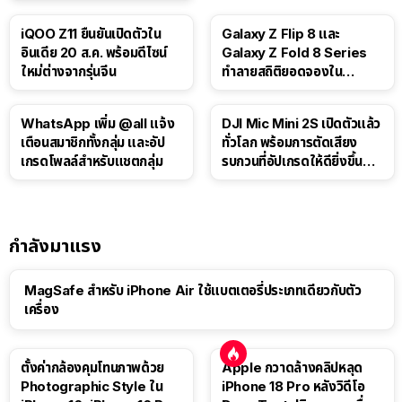
iQOO Z11 ยืนยันเปิดตัวใน
Galaxy Z Flip 8 และ
อินเดีย 20 ส.ค. พร้อมดีไซน์
Galaxy Z Fold 8 Series
ใหม่ต่างจากรุ่นจีน
ทำลายสถิติยอดจองใน
เกาหลีใต้
WhatsApp เพิ่ม @all แจ้ง
DJI Mic Mini 2S เปิดตัวแล้ว
เตือนสมาชิกทั้งกลุ่ม และอัป
ทั่วโลก พร้อมการตัดเสียง
เกรดโพลล์สำหรับแชตกลุ่ม
รบกวนที่อัปเกรดให้ดียิ่งขึ้น
ด้วย AI
กำลังมาแรง
MagSafe สำหรับ iPhone Air ใช้แบตเตอรี่ประเภทเดียวกับตัว
เครื่อง
ตั้งค่ากล้องคุมโทนภาพด้วย
Apple กวาดล้างคลิปหลุด
Photographic Style ใน
iPhone 18 Pro หลังวิดีโอ